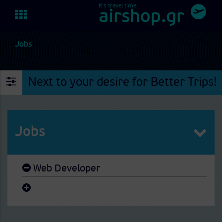
It's travel time.
Toggle
airshop.gr
navigation
Jobs
Next to your desire for Better Trips!
Jobs
Web Developer