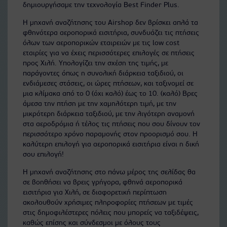
δημιουργήσαμε την τεχνολογία Best Finder Plus.
Η μηχανή αναζήτησης του Airshop δεν βρίσκει απλά τα
φθηνότερα αεροπορικά εισιτήρια, συνδυάζει τις πτήσεις
όλων των αεροπορικών εταιρειών με τις low cost
εταιρίες για να έχεις περισσότερες επιλογές σε πτήσεις
προς Χιλή. Υπολογίζει την σχέση της τιμής, με
παράγοντες όπως η συνολική διάρκεια ταξιδιού, οι
ενδιάμεσες στάσεις, οι ώρες πτήσεων, και ταξινομεί σε
μια κλίμακα από το 0 (όχι καλό) έως το 10. (καλό) Βρες
άμεσα την πτήση με την χαμηλότερη τιμή, με την
μικρότερη διάρκεια ταξιδιού, με την λιγότερη αναμονή
στα αεροδρόμια ή τέλος τις πτήσεις που σου δίνουν τον
περισσότερο χρόνο παραμονής στον προορισμό σου. Η
καλύτερη επιλογή για αεροπορικά εισιτήρια είναι η δική
σου επιλογή!
Η μηχανή αναζήτησης στο πάνω μέρος της σελίδας θα
σε βοηθήσει να βρεις γρήγορα, φθηνά αεροπορικά
εισιτήρια για Χιλή, σε διαφορετική περίπτωση
ακολουθούν χρήσιμες πληροφορίες πτήσεων με τιμές
στις δημοφιλέστερες πόλεις που μπορείς να ταξιδέψεις,
καθώς επίσης και σύνδεσμοι με όλους τους