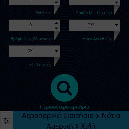
Ενήλικες
Παιδιά (2 - 11 ετών)
Βρέφη (έως 24 μηνών)
Μόνο Απευθείας
+/- 3 ημέρες
Περισσότερα κριτήρια
Αεροπορικά Εισιτήρια
Νότια
Αμερική
Χιλή