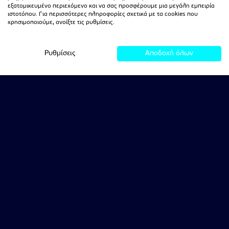
εξατομικευμένο περιεχόμενο και να σας προσφέρουμε μια μεγάλη εμπειρία
ιστοτόπου. Για περισσότερες πληροφορίες σχετικά με τα cookies που
χρησιμοποιούμε, ανοίξτε τις ρυθμίσεις.
Ρυθμίσεις
Αποδοχή όλων