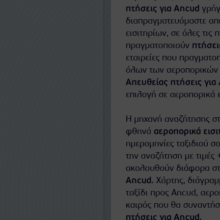
πτήσεις για Ancud
γρήγ
διαπραγματευόμαστε απευ
εισιτηρίων, σε όλες τις 
πραγματοποιούν
πτήσει
εταιρείες που πραγματο
όλων των αεροπορικών ε
Απευθείας πτήσεις για
επιλογή σε αεροπορικά ε
Η μηχανή αναζήτησης στ
φθηνά
αεροπορικά εισι
ημερομηνίες ταξιδιού σο
την αναζήτηση με τιμές 
ακολουθούν διάφορα στα
Ancud
. Χάρτης, διάγραμ
ταξίδι προς Ancud, αερ
καιρός που θα συναντήσ
πτήσεις για Ancud
.