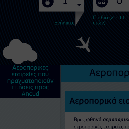
Παιδιά (2 - 11
Ενήλικες
ετών)
Αεροπορικές
Αεροπορ
εταιρείες που
πραγματοποιούν
πτήσεις προς
Ancud
Αεροπορικά ει
Βρες
φθηνά
αεροπορικά
αεροπορικές εταιρείες 