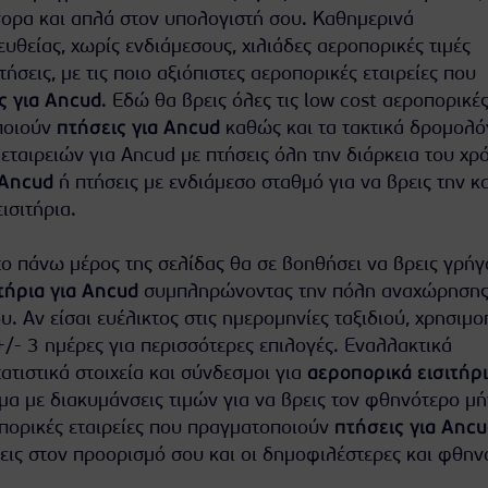
ορα και απλά στον υπολογιστή σου. Καθημερινά
θείας, χωρίς ενδιάμεσους, χιλιάδες αεροπορικές τιμές
πτήσεις, με τις ποιο αξιόπιστες αεροπορικές εταιρείες που
ς για Ancud
. Εδώ θα βρεις όλες τις low cost αεροπορικέ
ποιούν
πτήσεις για Ancud
καθώς και τα τακτικά δρομολό
ταιρειών για Ancud με πτήσεις όλη την διάρκεια του χρ
 Ancud
ή πτήσεις με ενδιάμεσο σταθμό για να βρεις την κ
ισιτήρια.
ο πάνω μέρος της σελίδας θα σε βοηθήσει να βρεις γρήγ
τήρια για Ancud
συμπληρώνοντας την πόλη αναχώρησης 
υ. Αν είσαι ευέλικτος στις ημερομηνίες ταξιδιού, χρησιμ
+/- 3 ημέρες για περισσότερες επιλογές. Εναλλακτικά
τιστικά στοιχεία και σύνδεσμοι για
αεροπορικά εισιτήρ
μα με διακυμάνσεις τιμών για να βρεις τον φθηνότερο μή
οπορικές εταιρείες που πραγματοποιούν
πτήσεις για Ancu
εις στον προορισμό σου και οι δημοφιλέστερες και φθην