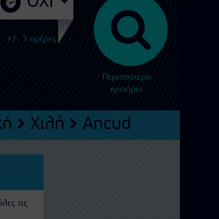
+/- 3 ημέρες
Περισσότερα
κριτήρια
κή
Χιλή
Ancud
λες τις