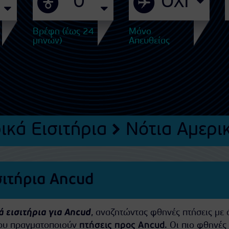
Βρέφη (έως 24
Μόνο
μηνών)
Απευθείας
ικά Εισιτήρια
Νότια Αμερι
σιτήρια Ancud
 εισιτήρια για Ancud
, αναζητώντας φθηνές πτήσεις με ό
που πραγματοποιούν
πτήσεις προς Ancud
. Οι πιο φθηνές