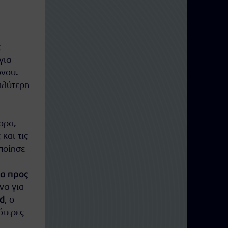
ς
για
όνου.
αλύτερη
ορα,
και τις
οποίησε
ια προς
να για
d
, ο
ότερες