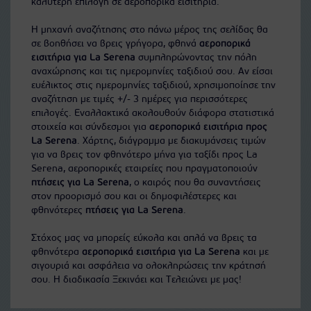
καλύτερη επιλογή σε αεροπορικά εισιτήρια.
Η μηχανή αναζήτησης στο πάνω μέρος της σελίδας θα
σε βοηθήσει να βρεις γρήγορα, φθηνά
αεροπορικά
εισιτήρια για La Serena
συμπληρώνοντας την πόλη
αναχώρησης και τις ημερομηνίες ταξιδιού σου. Αν είσαι
ευέλικτος στις ημερομηνίες ταξιδιού, χρησιμοποίησε την
αναζήτηση με τιμές +/- 3 ημέρες για περισσότερες
επιλογές. Εναλλακτικά ακολουθούν διάφορα στατιστικά
στοιχεία και σύνδεσμοι για
αεροπορικά εισιτήρια προς
La Serena
. Χάρτης, διάγραμμα με διακυμάνσεις τιμών
για να βρεις τον φθηνότερο μήνα για ταξίδι προς La
Serena, αεροπορικές εταιρείες που πραγματοποιούν
πτήσεις για La Serena
, ο καιρός που θα συναντήσεις
στον προορισμό σου και οι δημοφιλέστερες και
φθηνότερες
πτήσεις για La Serena
.
Στόχος μας να μπορείς εύκολα και απλά να βρεις τα
φθηνότερα
αεροπορικά εισιτήρια για La Serena
και με
σιγουριά και ασφάλεια να ολοκληρώσεις την κράτησή
σου. Η διαδικασία Ξεκινάει και Τελειώνει με μας!