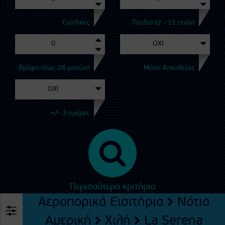
Ενήλικες
Παιδιά (2 - 11 ετών)
Βρέφη (έως 24 μηνών)
Μόνο Απευθείας
+/- 3 ημέρες
Περισσότερα κριτήρια
Αεροπορικά Εισιτήρια
Νότια
Αμερική
Χιλή
La Serena