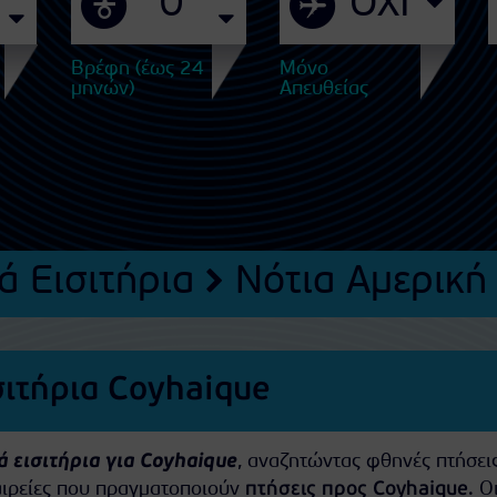
Βρέφη (έως 24
Μόνο
μηνών)
Απευθείας
ά Εισιτήρια
Νότια Αμερική
σιτήρια Coyhaique
 εισιτήρια για Coyhaique
, αναζητώντας φθηνές πτήσει
ταιρείες που πραγματοποιούν
πτήσεις προς Coyhaique
. Ο