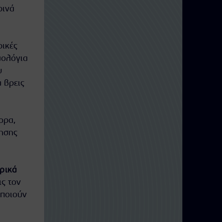
ρινά
ρικές
μολόγια
υ
 βρεις
ορα,
ησης
ρικά
ις τον
οποιούν