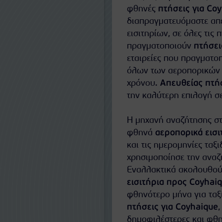
φθηνές
πτήσεις για Co
διαπραγματευόμαστε απευ
εισιτηρίων, σε όλες τις 
πραγματοποιούν
πτήσει
εταιρείες που πραγματο
όλων των αεροπορικών ε
χρόνου.
Απευθείας πτήσ
την καλύτερη επιλογή σε
Η μηχανή αναζήτησης στ
φθηνά
αεροπορικά εισι
και τις ημερομηνίες ταξι
χρησιμοποίησε την αναζή
Εναλλακτικά ακολουθούν
εισιτήρια προς Coyhai
φθηνότερο μήνα για ταξ
πτήσεις για Coyhaique
,
δημοφιλέστερες και φθ