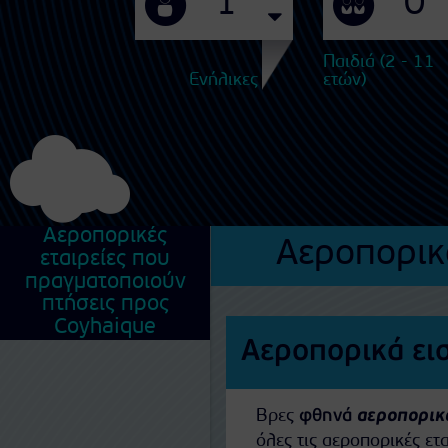
Παιδιά (2 - 11
Ενήλικες
ετών)
Αεροπορικές
Αεροπορικ
εταιρείες που
πραγματοποιούν
πτήσεις προς
Coyhaique
Αεροπορικά ει
Βρες
φθηνά
αεροπορικά
όλες τις αεροπορικές ε