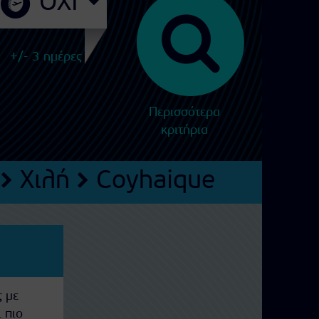
+/- 3 ημέρες
Περισσότερα
κριτήρια
Χιλή
Coyhaique
ς με
ι πιο