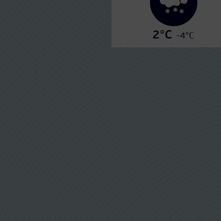
2°C
-4°C