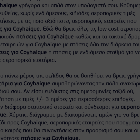
yhaique
γρήγορα και απλά στον υπολογιστή σου. Καθημε
θείας, χωρίς ενδιάμεσους, χιλιάδες αεροπορικές τιμές
πτήσεις, με τις ποιο αξιόπιστες αεροπορικές εταιρείες που
ς για Coyhaique
. Εδώ θα βρεις όλες τις low cost αεροπο
ποιούν
πτήσεις για Coyhaique
καθώς και τα τακτικά δρο
ταιρειών για Coyhaique με πτήσεις όλη την διάρκεια το
εις για Coyhaique
ή πτήσεις με ενδιάμεσο σταθμό για να
 αεροπορικά εισιτήρια.
ο πάνω μέρος της σελίδας θα σε βοηθήσει να βρεις γρήγ
τήρια για Coyhaique
συμπληρώνοντας την πόλη αναχώρ
διού σου. Αν είσαι ευέλικτος στις ημερομηνίες ταξιδιού,
τηση με τιμές +/- 3 ημέρες για περισσότερες επιλογές.
 διάφορα στατιστικά στοιχεία και σύνδεσμοι για
αεροπο
que
. Χάρτης, διάγραμμα με διακυμάνσεις τιμών για να βρε
ίδι προς Coyhaique, αεροπορικές εταιρείες που πραγματ
 ο καιρός που θα συναντήσεις στον προορισμό σου και οι
ηνότερες
πτήσεις για Coyhaique
.