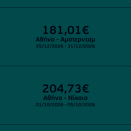
Visit
https://www.airshop.gr/Flights/From/ATH/Athens-
Greece/To/AMS/Amsterdam-
181,01€
Netherlands
Αθήνα - Αμστερνταμ
25/12/2026 - 31/12/2026
Visit
https://www.airshop.gr/Flights/From/ATH/Athens-
Greece/To/NCE/Nice-
204,73€
France
Αθήνα - Νίκαια
01/10/2026 - 05/10/2026
Visit