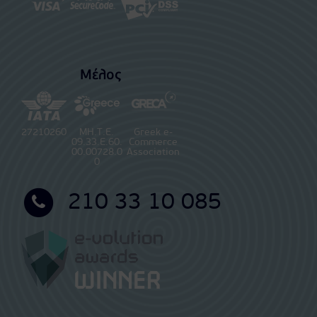
Μέλος
27210260
ΜΗ.Τ.Ε.
Greek e-
09.33.E.60.
Commerce
00.00728.0
Association
0
210 33 10 085