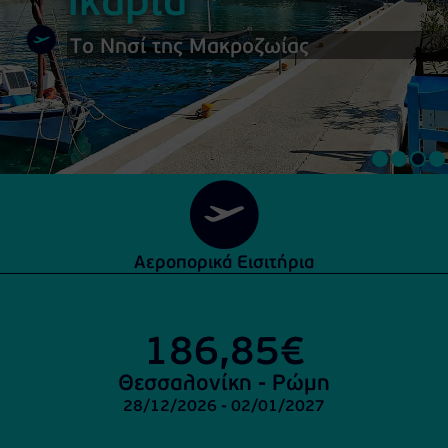
Ικαρία
Το Νησί της Μακροζωίας
Αεροπορικά Εισιτήρια
Visit
https://www.airshop.gr/Flights/From/SKG/Thessaloniki-
Greece/To/FCO/Rome_Fiumicino-
186,85€
Italy
Θεσσαλονίκη - Ρώμη
28/12/2026 - 02/01/2027