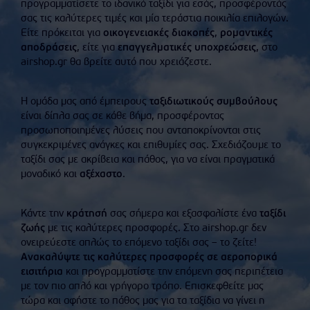
προγραμματίσετε το ιδανικό ταξίδι για εσάς, προσφέροντάς
σας τις καλύτερες τιμές και μία τεράστια ποικιλία επιλογών.
Είτε πρόκειται για
οικογενειακές διακοπές
,
ρομαντικές
αποδράσεις
, είτε για
επαγγελματικές υποχρεώσεις
, στο
airshop.gr θα βρείτε αυτό που χρειάζεστε.
Η ομάδα μας από έμπειρους
ταξιδιωτικούς συμβούλους
είναι δίπλα σας σε κάθε βήμα, προσφέροντας
προσωποποιημένες λύσεις που ανταποκρίνονται στις
συγκεκριμένες ανάγκες και επιθυμίες σας. Σχεδιάζουμε το
ταξίδι σας με ακρίβεια και πάθος, για να είναι πραγματικά
μοναδικό και
αξέχαστο
.
Κάντε την
κράτησή
σας σήμερα και εξασφαλίστε ένα
ταξίδι
ζωής
με τις καλύτερες προσφορές. Στο airshop.gr δεν
ονειρεύεστε απλώς το επόμενο ταξίδι σας – το ζείτε!
Ανακαλύψτε τις καλύτερες προσφορές σε αεροπορικά
εισιτήρια
και προγραμματίστε την επόμενη σας περιπέτεια
με τον πιο απλό και γρήγορο τρόπο. Επισκεφθείτε μας
τώρα και αφήστε το πάθος μας για τα ταξίδια να γίνει η