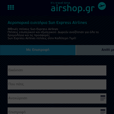
It's travel time.
Toggle
airshop.gr
navigation
Αεροπορικά εισιτήρια Sun Express Airlines
Φθηνές πτήσεις Sun Express Airlines
Πτήσεις εσωτερικού και εξωτερικού. Δωρεάν αναζήτηση για όλα τα
δρομολόγια και τις προσφορές
Sun Express Airlines πτήσεις στην Καλύτερη Τιμή!
Με Επιστροφή
Απλή μ