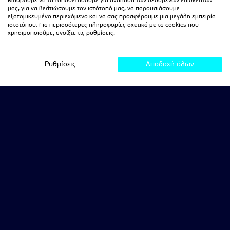
Μπορούμε να τα τοποθετήσουμε για ανάλυση των δεδομένων επισκεπτών
μας, για να βελτιώσουμε τον ιστότοπό μας, να παρουσιάσουμε
εξατομικευμένο περιεχόμενο και να σας προσφέρουμε μια μεγάλη εμπειρία
ιστοτόπου. Για περισσότερες πληροφορίες σχετικά με τα cookies που
χρησιμοποιούμε, ανοίξτε τις ρυθμίσεις.
Ρυθμίσεις
Αποδοχή όλων