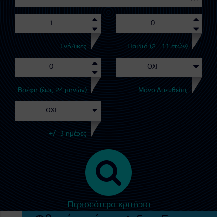
Ενήλικες
Παιδιά (2 - 11 ετών)
Βρέφη (έως 24 μηνών)
Μόνο Απευθείας
+/- 3 ημέρες
Περισσότερα κριτήρια