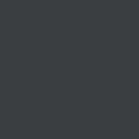
Flugdienst
Darwin
Eastern
Aviation
Flybe Jersey
European UK
FlyDubai
Frontier
Intersky
Luftfahrt
Wizz Air Malta
Malmo Aviation
Air Italy