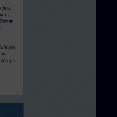
ό σου.
οντας
αζήτηση
αν
νολογία
την
σεις με