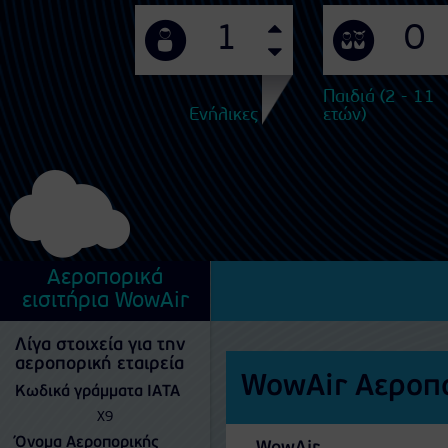
Παιδιά (2 - 11
Ενήλικες
ετών)
Αεροπορικά
εισιτήρια WowAir
Λίγα στοιχεία για την
αεροπορική εταιρεία
WowAir Αεροπο
Κωδικά γράμματα IATA
X9
Όνομα Αεροπορικής