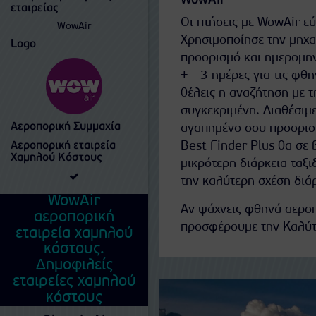
WowAir
εταιρείας
Οι πτήσεις με WowAir εύ
WowAir
Χρησιμοποίησε την μηχ
Logo
προορισμό και ημερομηνί
+ - 3 ημέρες για τις φθ
θέλεις η αναζήτηση με τ
συγκεκριμένη. Διαθέσιμε
Αεροπορική Συμμαχία
αγαπημένο σου προορισμ
Best Finder Plus θα σε β
Αεροπορική εταιρεία
Χαμηλού Κόστους
μικρότερη διάρκεια ταξι
την καλύτερη σχέση διάρ
WowAir
Αν ψάχνεις φθηνά αεροπ
αεροπορική
προσφέρουμε την Καλύτ
εταιρεία χαμηλού
κόστους.
Δημοφιλείς
εταιρείες χαμηλού
κόστους