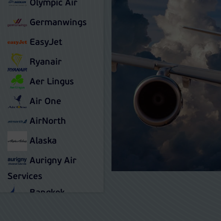
Olympic Air
Germanwings
EasyJet
Ryanair
Aer Lingus
Air One
AirNorth
Alaska
Aurigny Air
Services
Bangkok
Condor