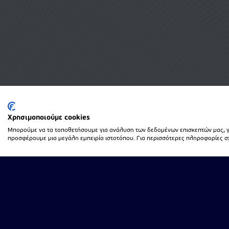
Monarch
Spirit
Sun Country
Sun Express
Norwegian Air
Χρησιμοποιούμε cookies
Vueling
Μπορούμε να τα τοποθετήσουμε για ανάλυση των δεδομένων επισκεπτών μας, γι
προσφέρουμε μια μεγάλη εμπειρία ιστοτόπου. Για περισσότερες πληροφορίες σχε
Germania
Fluggesell
Air Arabia
Air Vallee
Blue Air