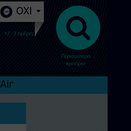
+/- 3 ημέρες
Περισσότερα
κριτήρια
Air