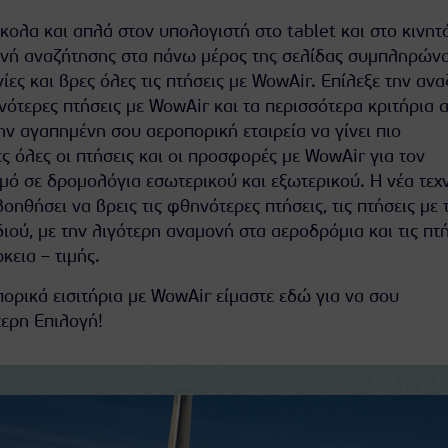
κολα και απλά στον υπολογιστή στο tablet και στο κινητ
ανή αναζήτησης στα πάνω μέρος της σελίδας συμπληρών
ες και βρες όλες τις πτήσεις με WowAir. Επίλεξε την αν
ηνότερες πτήσεις με WowAir και τα περισσότερα κριτήρια 
ην αγαπημένη σου αεροπορική εταιρεία να γίνει πιο
ς όλες οι πτήσεις και οι προσφορές με WowAir για τον
ό σε δρομολόγια εσωτερικού και εξωτερικού. Η νέα τεχ
οηθήσει να βρεις τις φθηνότερες πτήσεις, τις πτήσεις με 
διού, με την λιγότερη αναμονή στα αεροδρόμια και τις πτή
κεια – τιμής.
ορικά εισιτήρια με WowAir είμαστε εδώ για να σου
ερη Επιλογή!