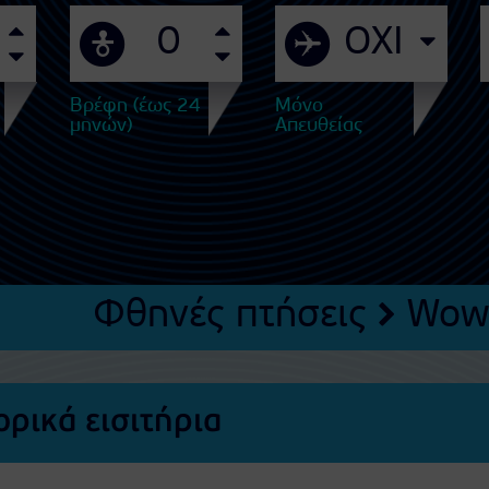
Βρέφη (έως 24
Μόνο
μηνών)
Απευθείας
Φθηνές πτήσεις
Wow
ρικά εισιτήρια