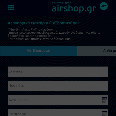
It's travel time.
Toggle
airshop.gr
navigation
Αεροπορικά εισιτήρια FlyThomasCook
Φθηνές πτήσεις FlyThomasCook
Πτήσεις εσωτερικού και εξωτερικού. Δωρεάν αναζήτηση για όλα τα
δρομολόγια και τις προσφορές
FlyThomasCook πτήσεις στην Καλύτερη Τιμή!
Με Επιστροφή
Απλή μ