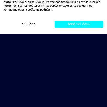
εξατομικευμένο περιεχόμενο και να σας προσφέρουμε μια μεγάλη εμπειρία
ιστοτόπου. Για περισσότερες πληροφορίες σχετικά με τα cookies που
χρησιμοποιούμε, ανοίξτε τις ρυθμίσεις.
Ρυθμίσεις
Αποδοχή όλων