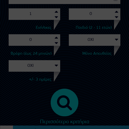
Ενήλικες
Παιδιά (2 - 11 ετών)
Βρέφη (έως 24 μηνών)
Μόνο Απευθείας
+/- 3 ημέρες
Περισσότερα κριτήρια