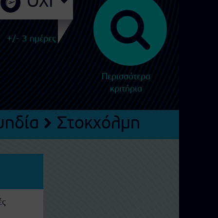
+/- 3 ημέρες
Περισσότερα
κριτήρια
υηδία
Στοκχόλμη
ές