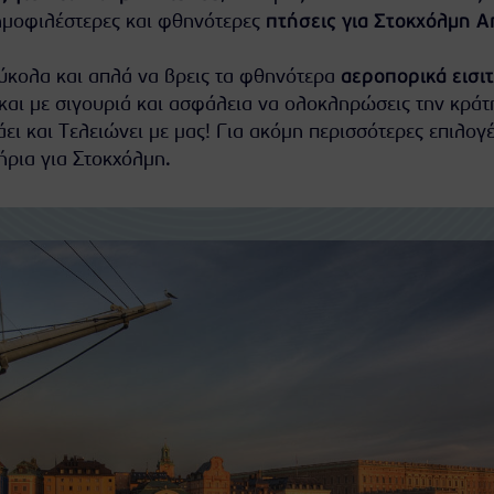
ημοφιλέστερες και φθηνότερες
πτήσεις για Στοκχόλμη A
εύκολα και απλά να βρεις τα φθηνότερα
αεροπορικά εισι
και με σιγουριά και ασφάλεια να ολοκληρώσεις την κράτ
άει και Τελειώνει με μας! Για ακόμη περισσότερες επιλογέ
ήρια για Στοκχόλμη
.