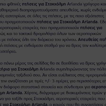
ι πιο φθηνές
πτήσεις για Στοκχόλμη
Arlanda γρήγορα κα
αθημερινά διαπραγματευόμαστε απευθείας, χωρίς ενδιάμ
ές εισιτηρίων, σε όλες τις πτήσεις, με τις ποιο αξιόπιστες
που πραγματοποιούν
πτήσεις για Στοκχόλμη Arlanda
. Εδ
 αεροπορικές εταιρείες που πραγματοποιούν
πτήσεις για
ώς και τα τακτικά δρομολόγια όλων των αεροπορικών
 με πτήσεις όλη την διάρκεια του χρόνου.
Απευθείας πτ
ή πτήσεις με ενδιάμεσο σταθμό για να βρεις την καλύτερ
ισιτήρια.
ο πάνω μέρος της σελίδας θα σε βοηθήσει να βρεις γρήγ
τήρια για Στοκχόλμη
Arlanda συμπληρώνοντας την πόλ
ομηνίες ταξιδιού σου. Αν είσαι ευέλικτος στις ημερομηνί
 την αναζήτηση με τιμές +/- 3 ημέρες για περισσότερες ε
 διάφορα στατιστικά στοιχεία και σύνδεσμοι για
αεροπο
λμη Arlanda
. Χάρτης, διάγραμμα με διακυμάνσεις τιμών γ
α για ταξίδι προς Στοκχόλμη, αεροπορικές εταιρείες που
ς για Στοκχόλμη Arlanda
, ο καιρός που θα συναντήσεις 