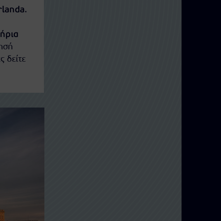
rlanda
.
τήρια
ησή
ς δείτε