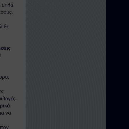
ι απλά
εσους,
ώ θα
ήσεις
η
ορα,
η
ες
πιλογές.
ρικά
ια να
στον