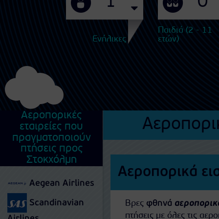
Παιδιά (2 - 11
Ενήλικες
ετών)
Αεροπορικές
Αεροπορικ
εταιρείες που
πραγματοποιούν
πτήσεις προς
Στοκχόλμη
Αεροπορικά ει
Aegean Airlines
Scandinavian
Βρες
φθηνά
αεροπορικά
πτήσεις με όλες τις αερ
Airlines