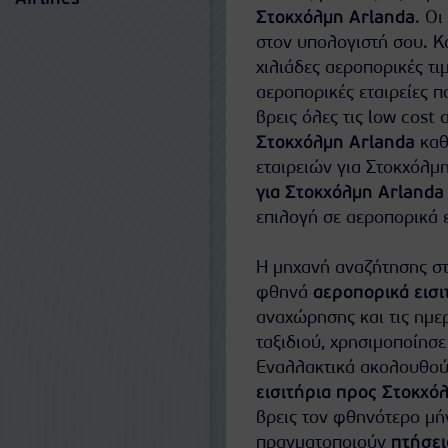
Στοκχόλμη Arlanda
. Ο
στον υπολογιστή σου. Κ
χιλιάδες αεροπορικές τιμ
αεροπορικές εταιρείες 
βρεις όλες τις low cost
Στοκχόλμη Arlanda
καθ
εταιρειών για Στοκχόλμη
για Στοκχόλμη Arlanda
επιλογή σε αεροπορικά ε
Η μηχανή αναζήτησης στ
φθηνά
αεροπορικά εισι
αναχώρησης και τις ημερ
ταξιδιού, χρησιμοποίησε
Εναλλακτικά ακολουθούν
εισιτήρια προς Στοκχό
βρεις τον φθηνότερο μήν
πραγματοποιούν
πτήσει