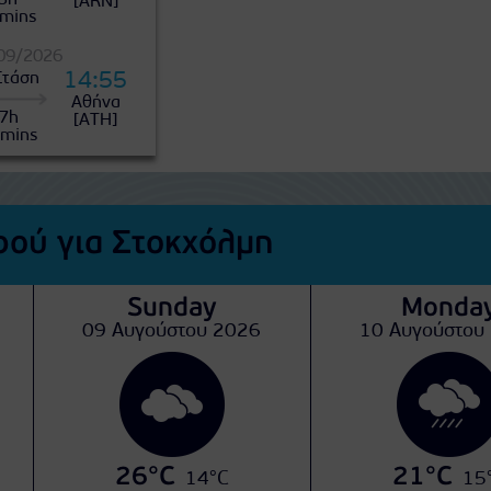
3h
[ARN]
mins
/09/2026
14:55
Στάση
Αθήνα
7h
[ATH]
mins
ού για Στοκχόλμη
Sunday
Monda
09 Αυγούστου 2026
10 Αυγούστου
26°C
21°C
14°C
15