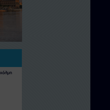
κχόλμη