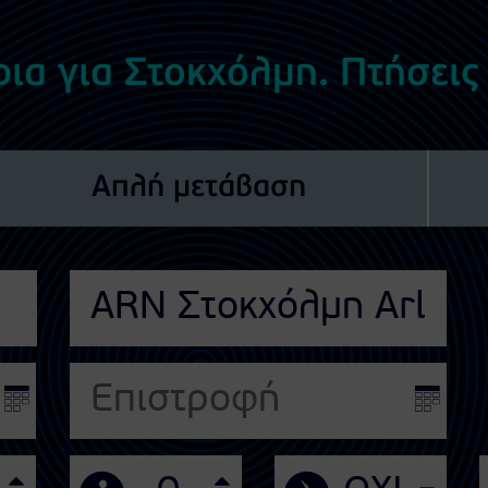
ρια για Στοκχόλμη. Πτήσεις
Απλή μετάβαση