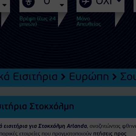
Βρέφη (έως 24
Μόνο
μηνών)
Απευθείας
ά Εισιτήρια
Ευρώπη
Σο
σιτήρια Στοκχόλμη
 εισιτήρια για Στοκχόλμη Arlanda
, αναζητώντας φθην
οπορικές εταιρείες που πραγματοποιούν
πτήσεις προς