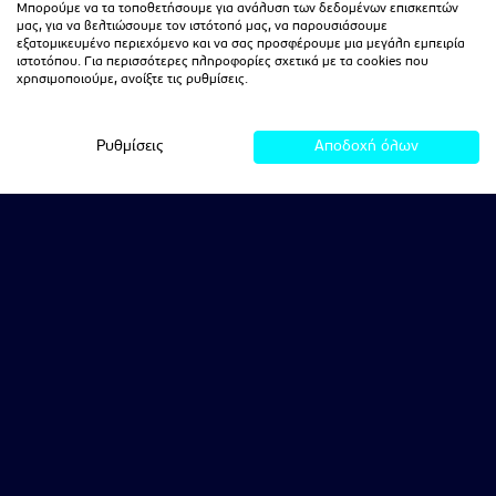
Μπορούμε να τα τοποθετήσουμε για ανάλυση των δεδομένων επισκεπτών
μας, για να βελτιώσουμε τον ιστότοπό μας, να παρουσιάσουμε
εξατομικευμένο περιεχόμενο και να σας προσφέρουμε μια μεγάλη εμπειρία
ιστοτόπου. Για περισσότερες πληροφορίες σχετικά με τα cookies που
χρησιμοποιούμε, ανοίξτε τις ρυθμίσεις.
Ρυθμίσεις
Αποδοχή όλων