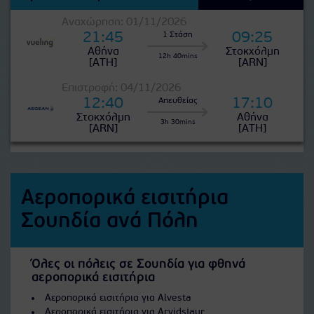
Αναχώρηση: 01/11/2026
21:45
09:25
1 Στάση
Αθήνα
Στοκχόλμη
12h 40mins
[ATH]
[ARN]
Επιστροφή: 04/11/2026
12:40
17:10
Απευθείας
Στοκχόλμη
Αθήνα
3h 30mins
[ARN]
[ATH]
Αεροπορικά εισιτήρια
Σουηδία ανά Πόλη
Όλες οι πόλεις σε Σουηδία για φθηνά
αεροπορικά εισιτήρια
Αεροπορικά εισιτήρια για Alvesta
Αεροπορικά εισιτήρια για Arvidsjaur