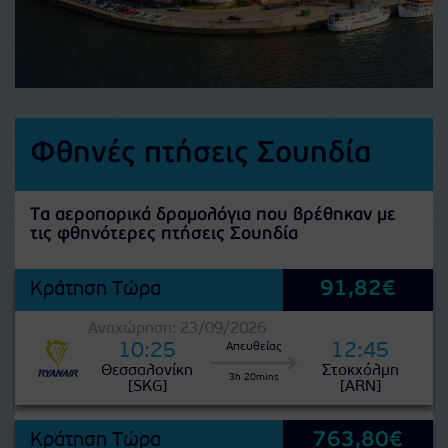
Φθηνές πτήσεις Σουηδία
Τα αεροπορικά δρομολόγια που βρέθηκαν με
τις φθηνότερες πτήσεις Σουηδία
91,82€
Κράτηση Τώρα
Αναχώρηση: 23/09/2026
10:25
12:45
Απευθείας
Θεσσαλονίκη
Στοκχόλμη
3h 20mins
[SKG]
[ARN]
763,80€
Κράτηση Τώρα