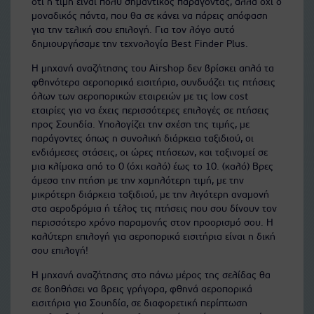
ότι η τιμή είναι πολύ σημαντικός παράγοντας, αλλά όχι ο
μοναδικός πάντα, που θα σε κάνει να πάρεις απόφαση
για την τελική σου επιλογή. Για τον λόγο αυτό
δημιουργήσαμε την τεχνολογία Best Finder Plus.
Η μηχανή αναζήτησης του Airshop δεν βρίσκει απλά τα
φθηνότερα αεροπορικά εισιτήρια, συνδυάζει τις πτήσεις
όλων των αεροπορικών εταιρειών με τις low cost
εταιρίες για να έχεις περισσότερες επιλογές σε πτήσεις
προς Σουηδία. Υπολογίζει την σχέση της τιμής, με
παράγοντες όπως η συνολική διάρκεια ταξιδιού, οι
ενδιάμεσες στάσεις, οι ώρες πτήσεων, και ταξινομεί σε
μια κλίμακα από το 0 (όχι καλό) έως το 10. (καλό) Βρες
άμεσα την πτήση με την χαμηλότερη τιμή, με την
μικρότερη διάρκεια ταξιδιού, με την λιγότερη αναμονή
στα αεροδρόμια ή τέλος τις πτήσεις που σου δίνουν τον
περισσότερο χρόνο παραμονής στον προορισμό σου. Η
καλύτερη επιλογή για αεροπορικά εισιτήρια είναι η δική
σου επιλογή!
Η μηχανή αναζήτησης στο πάνω μέρος της σελίδας θα
σε βοηθήσει να βρεις γρήγορα, φθηνά αεροπορικά
εισιτήρια για Σουηδία, σε διαφορετική περίπτωση