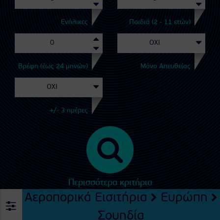
Ενήλικες
Παιδιά (2 - 11 ετών)
Βρέφη (έως 24 μηνών)
Μόνο Απευθείας
+/- 3 ημέρες
Περισσότερα κριτήρια
Αεροπορικά Εισιτήρια
Ευρώπη
Σουηδία