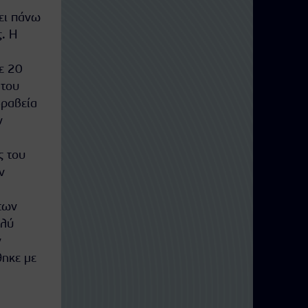
ει πάνω
ς. Η
ε 20
 του
βραβεία
ν
ς του
ν
των
ολύ
ν
θηκε με