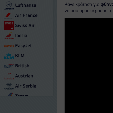
Κάνε κράτηση για
φθηνά
Lufthansa
να σου προσφέρουμε τη
Air France
Swiss Air
Iberia
EasyJet
KLM
British
Austrian
Air Serbia
Tarom
Ryanair