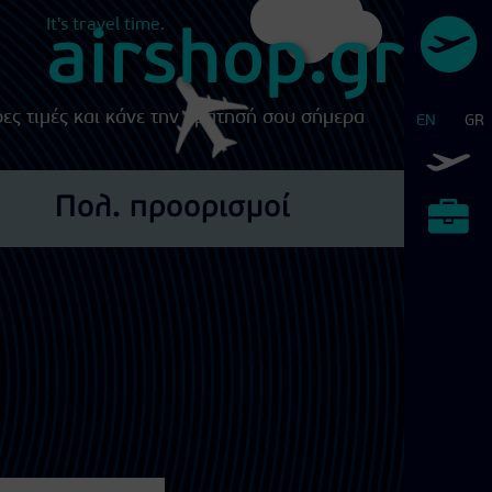
It's travel time.
airshop.gr
ρες τιμές και κάνε την κράτησή σου σήμερα
EN
GR
Αεροπορικά Εισιτήρια
Πολ. προορισμοί
Διεθνείς Εκθέσεις