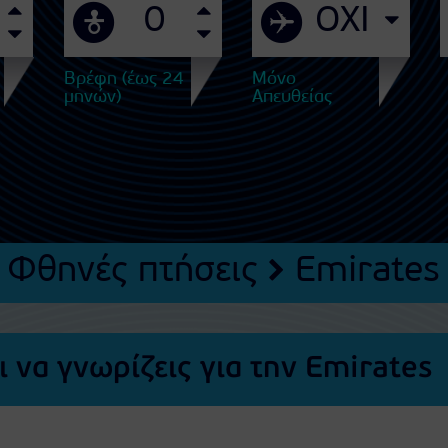
Βρέφη (έως 24
Μόνο
μηνών)
Απευθείας
Φθηνές πτήσεις
Emirates 
 να γνωρίζεις για την Emirates