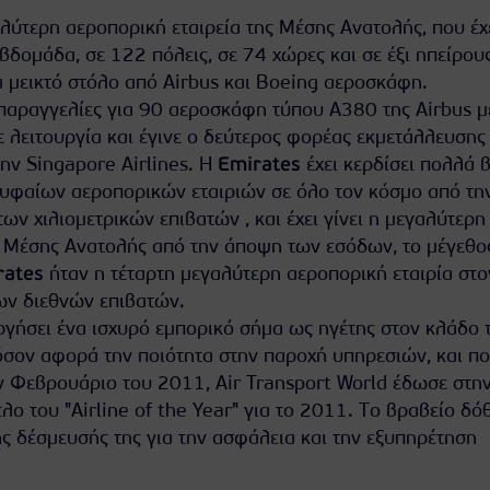
αλύτερη αεροπορική εταιρεία της Μέσης Ανατολής, που έχ
βδομάδα, σε 122 πόλεις, σε 74 χώρες και σε έξι ηπείρου
α μεικτό στόλο από Airbus και Boeing αεροσκάφη.
 παραγγελίες για 90 αεροσκάφη τύπου Α380 της Airbus μ
ε λειτουργία και έγινε ο δεύτερος φορέας εκμετάλλευσης
ην Singapore Airlines. Η
Emirates
έχει κερδίσει πολλά 
ρυφαίων αεροπορικών εταιριών σε όλο τον κόσμο από τη
ν χιλιομετρικών επιβατών , και έχει γίνει η μεγαλύτερη
ς Μέσης Ανατολής από την άποψη των εσόδων, το μέγεθο
rates
ήταν η τέταρτη μεγαλύτερη αεροπορική εταιρία στο
ων διεθνών επιβατών.
ργήσει ένα ισχυρό εμπορικό σήμα ως ηγέτης στον κλάδο 
σον αφορά την ποιότητα στην παροχή υπηρεσιών, και π
ον Φεβρουάριο του 2011, Air Transport World έδωσε στη
τλο του "Airline of the Year" για το 2011. Το βραβείο δό
ς δέσμευσής της για την ασφάλεια και την εξυπηρέτηση