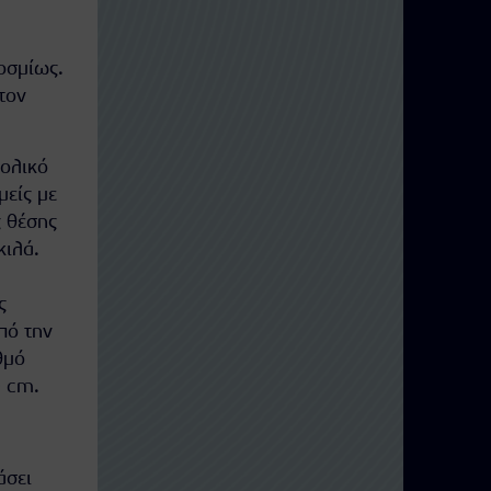
οσμίως.
τον
νολικό
είς με
ς θέσης
κιλά.
ς
πό την
θμό
0 cm.
άσει