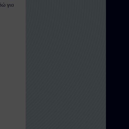
δώ για