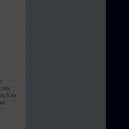
α
ς την
ις ή να
 να