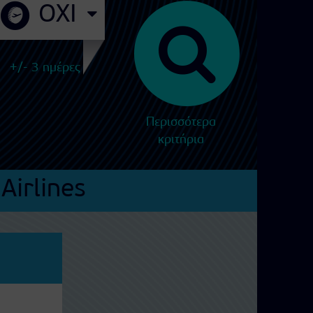
+/- 3 ημέρες
Περισσότερα
κριτήρια
Airlines