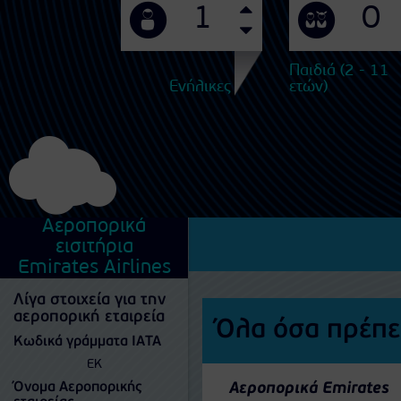
Παιδιά (2 - 11
Ενήλικες
ετών)
Αεροπορικά
εισιτήρια
Emirates Airlines
Λίγα στοιχεία για την
αεροπορική εταιρεία
Όλα όσα πρέπει
Κωδικά γράμματα IATA
EK
Όνομα Αεροπορικής
Αεροπορικά Emirates