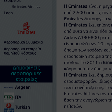
εταιρείας
Η
Emirates
είναι η μεγ
Emirates Airlines
από 2.500 πτήσεις την ε
Logo
Emirates
λειτουργεί έν
Η
Emirates
έχει επίσης
από αυτά να είναι ήδη σ
Airbus A380-800 μετά τ
Αεροπορική Συμμαχία
είναι μεταξύ των 10 κο
Αεροπορική εταιρεία
άποψη των εσόδων και τω
Χαμηλού Κόστους
αεροπορική εταιρεία τη
-
στόλου. Το 2011 η
Emi
Δημοφιλείς
κόσμο από την άποψη τ
αεροπορικές
Η
Emirates
έχει δημιου
εταιρείες
αερομεταφορών, ιδίως ό
Aegean
ταχεία ανάπτυξη της. Τ
Emirates Airlines τον τί
ITA
βάση την αναγνώριση τη
πελατών.
Turkish