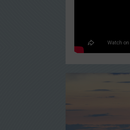
Brussels
LOT Polish
Scandinavian
Pegasus
Vueling
Air Arabia
Volotea
Wizzair
Sky Express
Eurowings