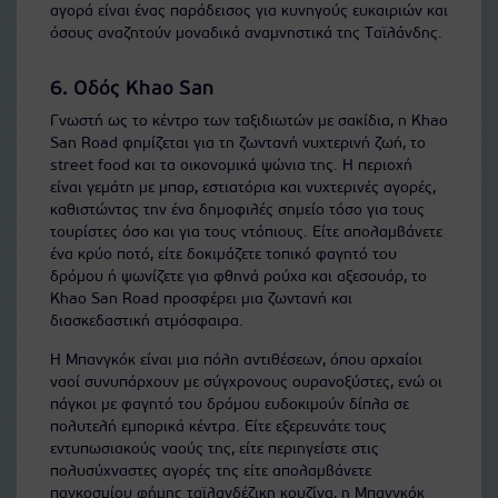
αγορά είναι ένας παράδεισος για κυνηγούς ευκαιριών και
όσους αναζητούν μοναδικά αναμνηστικά της Ταϊλάνδης.
6. Οδός Khao San
Γνωστή ως το κέντρο των ταξιδιωτών με σακίδια, η Khao
San Road φημίζεται για τη ζωντανή νυχτερινή ζωή, το
street food και τα οικονομικά ψώνια της. Η περιοχή
είναι γεμάτη με μπαρ, εστιατόρια και νυχτερινές αγορές,
καθιστώντας την ένα δημοφιλές σημείο τόσο για τους
τουρίστες όσο και για τους ντόπιους. Είτε απολαμβάνετε
ένα κρύο ποτό, είτε δοκιμάζετε τοπικό φαγητό του
δρόμου ή ψωνίζετε για φθηνά ρούχα και αξεσουάρ, το
Khao San Road προσφέρει μια ζωντανή και
διασκεδαστική ατμόσφαιρα.
Η Μπανγκόκ είναι μια πόλη αντιθέσεων, όπου αρχαίοι
ναοί συνυπάρχουν με σύγχρονους ουρανοξύστες, ενώ οι
πάγκοι με φαγητό του δρόμου ευδοκιμούν δίπλα σε
πολυτελή εμπορικά κέντρα. Είτε εξερευνάτε τους
εντυπωσιακούς ναούς της, είτε περιηγείστε στις
πολυσύχναστες αγορές της είτε απολαμβάνετε
παγκοσμίου φήμης ταϊλανδέζικη κουζίνα, η Μπανγκόκ