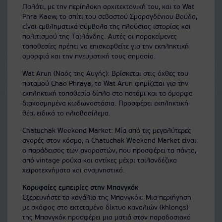
Παλάτι, με την περίπλοκη αρχιτεκτονική του, και το Wat
Phra Kaew, το σπίτι του σεβαστού Σμαραγδένιου Βούδα,
είναι εμβληματικά σύμβολα της πλούσιας ιστορίας και
πολιτισμού της Ταϊλάνδης. Αυτές οι παρακείμενες
τοποθεσίες πρέπει να επισκεφθείτε για την εκπληκτική
ομορφιά και την πνευματική τους σημασία.
Wat Arun (Ναός της Αυγής): Βρίσκεται στις όχθες του
ποταμού Chao Phraya, το Wat Arun φημίζεται για την
εκπληκτική τοποθεσία δίπλα στο ποτάμι και τα όμορφα
διακοσμημένα κωδωνοστάσια. Προσφέρει εκπληκτική
θέα, ειδικά το ηλιοβασίλεμα.
Chatuchak Weekend Market: Μία από τις μεγαλύτερες
αγορές στον κόσμο, η Chatuchak Weekend Market είναι
ο παράδεισος των αγοραστών, που προσφέρει τα πάντα,
από vintage ρούχα και αντίκες μέχρι ταϊλανδέζικα
χειροτεχνήματα και αναμνηστικά.
Κορυφαίες εμπειρίες στην Μπανγκόκ
Εξερευνήστε τα κανάλια της Μπανγκόκ: Μια περιήγηση
με σκάφος στο εκτεταμένο δίκτυο καναλιών (khlongs)
της Μπανγκόκ προσφέρει μια ματιά στον παραδοσιακό