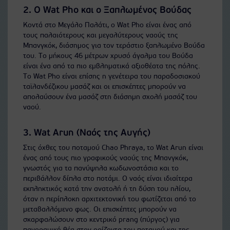
2. Ο Wat Pho και ο Ξαπλωμένος Βούδας
Κοντά στο Μεγάλο Παλάτι, ο Wat Pho είναι ένας από
τους παλαιότερους και μεγαλύτερους ναούς της
Μπανγκόκ, διάσημος για τον τεράστιο ξαπλωμένο Βούδα
του. Το μήκους 46 μέτρων χρυσό άγαλμα του Βούδα
είναι ένα από τα πιο εμβληματικά αξιοθέατα της πόλης.
Το Wat Pho είναι επίσης η γενέτειρα του παραδοσιακού
ταϊλανδέζικου μασάζ και οι επισκέπτες μπορούν να
απολαύσουν ένα μασάζ στη διάσημη σχολή μασάζ του
ναού.
3. Wat Arun (Ναός της Αυγής)
Στις όχθες του ποταμού Chao Phraya, το Wat Arun είναι
ένας από τους πιο γραφικούς ναούς της Μπανγκόκ,
γνωστός για τα πανύψηλα κωδωνοστάσια και το
περιβάλλον δίπλα στο ποτάμι. Ο ναός είναι ιδιαίτερα
εκπληκτικός κατά την ανατολή ή τη δύση του ηλίου,
όταν η περίπλοκη αρχιτεκτονική του φωτίζεται από το
μεταβαλλόμενο φως. Οι επισκέπτες μπορούν να
σκαρφαλώσουν στο κεντρικό prang (πύργος) για