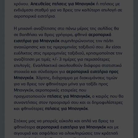
χρόνου.
Απευθείας πτήσεις για Μπανγκόκ
ή πτήσεις με
ενδιάμεσο σταθμό για να βρεις την καλύτερη επιλογή σε
αεροπορικά εισιτήρια.
Η μηχανή αναζήτησης στο πάνω μέρος της σελίδας θα
σε βοηθήσει να βρεις γρήγορα, φθηνά
αεροπορικά
εισιτήρια για Μπανγκόκ
συμπληρώνοντας την πόλη
αναχώρησης και τις ημερομηνίες ταξιδιού σου. Αν είσαι
ευέλικτος στις ημερομηνίες ταξιδιού, χρησιμοποίησε την
αναζήτηση με τιμές +/- 3 ημέρες για περισσότερες
επιλογές. Εναλλακτικά ακολουθούν διάφορα στατιστικά
στοιχεία και σύνδεσμοι για
αεροπορικά εισιτήρια προς
Μπανγκόκ
. Χάρτης, διάγραμμα με διακυμάνσεις τιμών
για να βρεις τον φθηνότερο μήνα για ταξίδι προς
Μπανγκόκ, αεροπορικές εταιρείες που
πραγματοποιούν
πτήσεις για Μπανγκόκ
, ο καιρός που θα
συναντήσεις στον προορισμό σου και οι δημοφιλέστερες
και φθηνότερες
πτήσεις για Μπανγκόκ
.
Στόχος μας να μπορείς εύκολα και απλά να βρεις τα
φθηνότερα
αεροπορικά εισιτήρια για Μπανγκόκ
και με
σιγουριά και ασφάλεια να ολοκληρώσεις την κράτησή