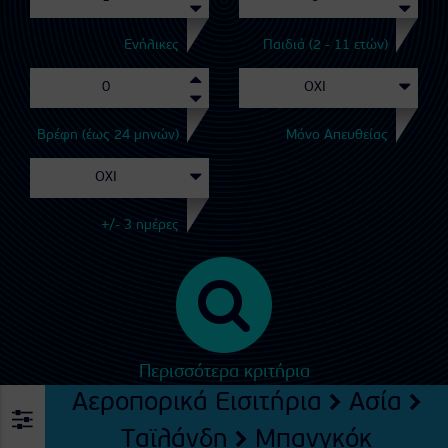
Ενήλικες
Παιδιά (2 - 11 ετών)
Βρέφη (έως 24 μηνών)
Μόνο Απευθείας
+/- 3 ημέρες
Περισσότερα κριτήρια
Αεροπορικά Εισιτήρια
Ασία
Ταϊλάνδη
Μπανγκόκ