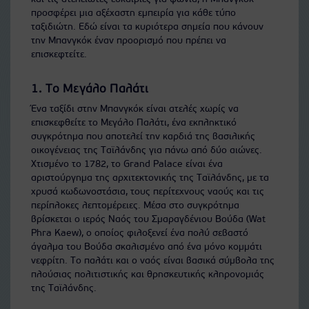
προσφέρει μια αξέχαστη εμπειρία για κάθε τύπο
ταξιδιώτη. Εδώ είναι τα κυριότερα σημεία που κάνουν
την Μπανγκόκ έναν προορισμό που πρέπει να
επισκεφτείτε.
1. Το Μεγάλο Παλάτι
Ένα ταξίδι στην Μπανγκόκ είναι ατελές χωρίς να
επισκεφθείτε το Μεγάλο Παλάτι, ένα εκπληκτικό
συγκρότημα που αποτελεί την καρδιά της βασιλικής
οικογένειας της Ταϊλάνδης για πάνω από δύο αιώνες.
Χτισμένο το 1782, το Grand Palace είναι ένα
αριστούργημα της αρχιτεκτονικής της Ταϊλάνδης, με τα
χρυσά κωδωνοστάσια, τους περίτεχνους ναούς και τις
περίπλοκες λεπτομέρειες. Μέσα στο συγκρότημα
βρίσκεται ο ιερός Ναός του Σμαραγδένιου Βούδα (Wat
Phra Kaew), ο οποίος φιλοξενεί ένα πολύ σεβαστό
άγαλμα του Βούδα σκαλισμένο από ένα μόνο κομμάτι
νεφρίτη. Το παλάτι και ο ναός είναι βασικά σύμβολα της
πλούσιας πολιτιστικής και θρησκευτικής κληρονομιάς
της Ταϊλάνδης.