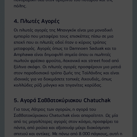
πανοραμική θέα στον ορίζοντα του ποταμού και της
πόλης.
4. Πλωτές Αγορές
Οι πλωτές αγορές της Μπανγκόκ είναι μια μοναδική
εμπειρία που μεταφέρει τους επισκέπτες πίσω σε μια
εποχή που οι πλωτές οδοί ήταν ο κύριος τρόπος
μεταφοράς. Αγορές όπως το Damnoen Saduak και το
Amphawa είναι δημοφιλή σημεία όπου οι πωλητές
πωλούν φρέσκα φρούτα, λαχανικά και street food από
ξύλινα σκάφη. Οι πλωτές αγορές προσφέρουν μια ματιά
στον παραδοσιακό τρόπο ζωής της Ταϊλάνδης και είναι
ιδανικές για να δοκιμάσετε τοπικές λιχουδιές, όπως
κολλώδες ρύζι μάνγκο και τηγανίτες καρύδας.
5. Αγορά Σαββατοκύριακου Chatuchak
Για τους λάτρεις των αγορών, η αγορά του
Σαββατοκύριακου Chatuchak είναι απαραίτητη. Ως μία
από τις μεγαλύτερες αγορές στον κόσμο, προσφέρει τα
πάντα, από ρούχα και αξεσουάρ μέχρι διακόσμηση
σπιτιού και αντίκες. Με πάνω από 8.000 πάγκους, αυτή η