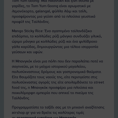
Tom Yum Goong: Μια πικάντικη και ξινή σούπα με
γαρίδες, το Tom Yum Goong είναι αρωματικό με
λεμονόχορτο, galangal, φύλλα λάιμ και τσίλι,
προσφέροντας μια γεύση από τα πλούσια γευστικά
προφίλ της Ταϊλάνδης.
Mango Sticky Rice: Ένα αγαπημένο ταϊλανδέζικο
επιδόρπιο, το κολλώδες ρύζι μάνγκο συνδυάζει γλυκό,
ώριμο μάνγκο με κολλώδες ρύζι και ένα ψιλόβροχο
γάλα καρύδας, δημιουργώντας μια τέλεια ισορροπία
γεύσεων και υφών.
Η Μπανγκόκ είναι μια πόλη που δεν παραλείπει ποτέ να
σαγηνεύει, με το μείγμα ιστορικού μεγαλείου,
πολυσύχναστους δρόμους και γαστρονομικά θαύματα.
Είτε θαυμάζετε τους ναούς της, είτε περιηγείστε στις
πολυσύχναστες αγορές της είτε απολαμβάνετε το street
food της, η Μπανγκόκ προσφέρει μια πλούσια και
ποικιλόμορφη εμπειρία που απηχεί το πνεύμα της
Ταϊλάνδης.
Προγραμματίστε το ταξίδι σας με τη μηχανή αναζήτησης
airshop.gr για να βρείτε τις καλύτερες τιμές