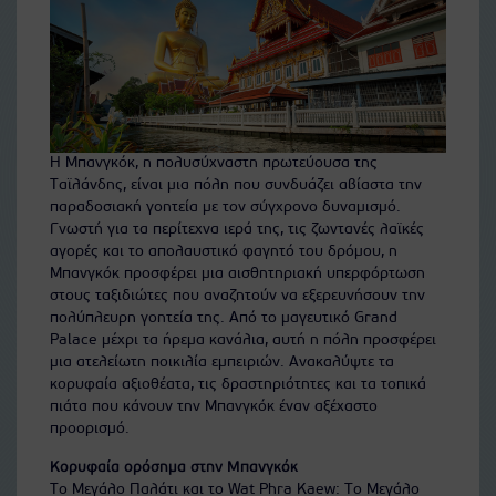
Η Μπανγκόκ, η πολυσύχναστη πρωτεύουσα της
Ταϊλάνδης, είναι μια πόλη που συνδυάζει αβίαστα την
παραδοσιακή γοητεία με τον σύγχρονο δυναμισμό.
Γνωστή για τα περίτεχνα ιερά της, τις ζωντανές λαϊκές
αγορές και το απολαυστικό φαγητό του δρόμου, η
Μπανγκόκ προσφέρει μια αισθητηριακή υπερφόρτωση
στους ταξιδιώτες που αναζητούν να εξερευνήσουν την
πολύπλευρη γοητεία της. Από το μαγευτικό Grand
Palace μέχρι τα ήρεμα κανάλια, αυτή η πόλη προσφέρει
μια ατελείωτη ποικιλία εμπειριών. Ανακαλύψτε τα
κορυφαία αξιοθέατα, τις δραστηριότητες και τα τοπικά
πιάτα που κάνουν την Μπανγκόκ έναν αξέχαστο
προορισμό.
Κορυφαία ορόσημα στην Μπανγκόκ
Το Μεγάλο Παλάτι και το Wat Phra Kaew: Το Μεγάλο