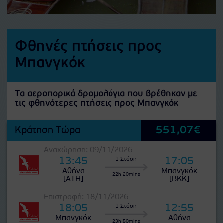
Φθηνές πτήσεις προς
Μπανγκόκ
Τα αεροπορικά δρομολόγια που βρέθηκαν με
τις φθηνότερες πτήσεις προς Μπανγκόκ
551,07€
Κράτηση Τώρα
Αναχώρηση: 09/11/2026
13:45
17:05
1 Στάση
Αθήνα
Μπανγκόκ
22h 20mins
[ATH]
[BKK]
Επιστροφή: 18/11/2026
18:05
12:55
1 Στάση
Μπανγκόκ
Αθήνα
23h 50mins