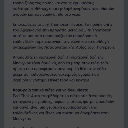
τρόπο ζωής της πόλης και στους κρυμμένους
πολύτιμους λίθους, συμπεριλαμβανομένων των πλωτών
αγορών και των ναών δίπλα στο νερό.
Επισκεφθείτε το Jim Thompson House: Το πρώην σπίτι
του Αμερικανού επιχειρηματία μεταξιού Jim Thompson,
αυτό το μουσείο παρουσιάζει την παραδοσιακή
ταϊλανδέζικη αρχιτεκτονική, την τέχνη και τη συλλογή
αντικειμένων της Νοτιοανατολικής Ασίας του Thompson.
Απολαύστε τη νυχτερινή ζωή: Η νυχτερινή ζωή της
Μπανγκόκ είναι θρυλική, από τα μπαρ στον τελευταίο
όροφο που προσφέρουν πανοραμική θέα στην πόλη
μέχρι τις πολυσύχναστες νυχτερινές αγορές που
σερβίρουν νόστιμα street food και κοκτέιλ.
Κορυφαία τοπικά πιάτα για να δοκιμάσετε
Pad Thai: Αυτό το εμβληματικό πιάτο stir-fried noodle,
φτιαγμένο με γαρίδες, τόφου, φιστίκια, φύτρα φασολιών
και αυγό, είναι μια γευστική αναπαράσταση της
ταϊλανδέζικης κουζίνας και πρέπει να δοκιμάσετε στην
Μπανγκόκ.