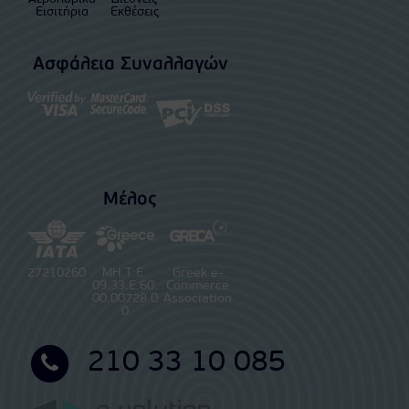
Εισιτήρια
Εκθέσεις
Ασφάλεια Συναλλαγών
Μέλος
27210260
ΜΗ.Τ.Ε.
Greek e-
09.33.E.60.
Commerce
00.00728.0
Association
0
210 33 10 085