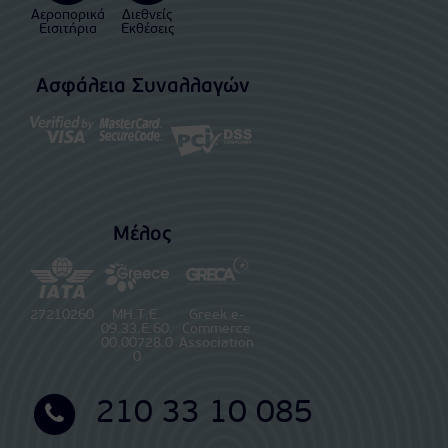
Αεροπορικά
Διεθνείς
Εισιτήρια
Εκθέσεις
Ασφάλεια Συναλλαγών
Μέλος
27210260
ΜΗ.Τ.Ε.
Greek e-
09.33.E.60.
Commerce
00.00728.0
Association
0
210 33 10 085