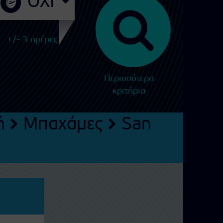
+/- 3 ημέρες
Περισσότερα
κριτήρια
ή
Μπαχάμες
San