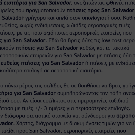
 εισιτήρια για San Salvador
, αναζητώντας φθηνές πτήσ
ταιρείες που πραγματοποιούν
πτήσεις προς San Salvador
n Salvador
γρήγορα και απλά στον υπολογιστή σου. Καθη
θείας, χωρίς ενδιάμεσους, χιλιάδες αεροπορικές τιμές
πτήσεις, με τις ποιο αξιόπιστες αεροπορικές εταιρείες που
ς για San Salvador
. Εδώ θα βρεις όλες τις low cost αερ
ποιούν
πτήσεις για San Salvador
καθώς και τα τακτικά
ροπορικών εταιρειών για San Salvador με πτήσεις όλη 
ευθείας πτήσεις για San Salvador
ή πτήσεις με ενδιάμε
 καλύτερη επιλογή σε αεροπορικά εισιτήρια.
ο πάνω μέρος της σελίδας θα σε βοηθήσει να βρεις γρήγ
τήρια για San Salvador
συμπληρώνοντας την πόλη ανα
διού σου. Αν είσαι ευέλικτος στις ημερομηνίες ταξιδιού,
τηση με τιμές +/- 3 ημέρες για περισσότερες επιλογές.
 διάφορα στατιστικά στοιχεία και σύνδεσμοι για
αεροπο
vador
. Χάρτης, διάγραμμα με διακυμάνσεις τιμών για να 
ταξίδι προς San Salvador, αεροπορικές εταιρείες που