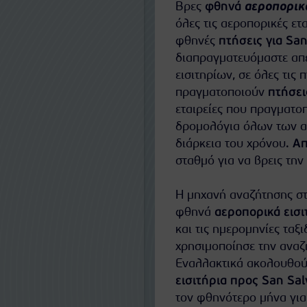
Βρες
φθηνά
αεροπορικά
όλες τις αεροπορικές ε
φθηνές
πτήσεις για Sa
διαπραγματευόμαστε απευ
εισιτηρίων, σε όλες τις 
πραγματοποιούν
πτήσει
εταιρείες που πραγματο
δρομολόγια όλων των αε
διάρκεια του χρόνου.
Απ
σταθμό για να βρεις την
Η μηχανή αναζήτησης στ
φθηνά
αεροπορικά εισι
και τις ημερομηνίες ταξι
χρησιμοποίησε την αναζή
Εναλλακτικά ακολουθούν
εισιτήρια προς San Sal
τον φθηνότερο μήνα για 