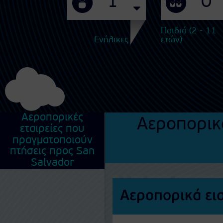
Παιδιά (2 - 11
Ενήλικες
ετών)
Αεροπορικές
Αεροπορικ
εταιρείες που
πραγματοποιούν
πτήσεις προς San
Salvador
Αεροπορικά ει