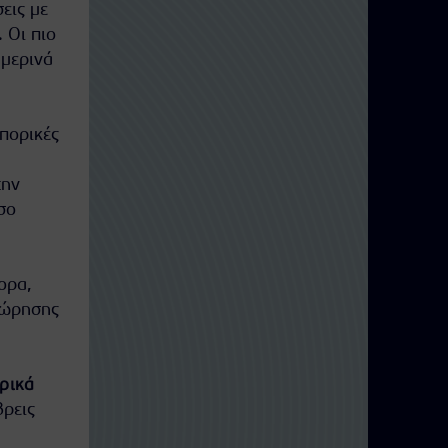
εις με
. Οι πιο
μερινά
οπορικές
την
σο
ορα,
χώρησης
ρικά
βρεις