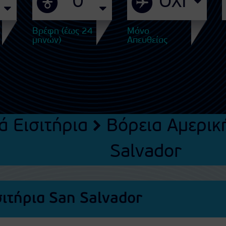
Βρέφη (έως 24
Μόνο
μηνών)
Απευθείας
ά Εισιτήρια
Βόρεια Αμερικ
Salvador
σιτήρια San Salvador