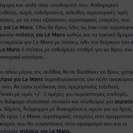
ήγορα και απλά στον υπολογιστή σου. Καθημερινά
θείας, χωρίς ενδιάμεσους, χιλιάδες αεροπορικές τιμές
πτήσεις, με τις ποιο αξιόπιστες αεροπορικές εταιρείες που
ς για Le Mans
. Εδώ θα βρεις όλες τις low cost αεροπορι
ποιούν
πτήσεις για Le Mans
καθώς και τα τακτικά δρομο
ταιρειών για Le Mans με πτήσεις όλη την διάρκεια του 
 Le Mans
ή πτήσεις με ενδιάμεσο σταθμό για να βρεις την
οπορικά εισιτήρια.
ο πάνω μέρος της σελίδας θα σε βοηθήσει να βρεις γρήγ
τήρια για Le Mans
συμπληρώνοντας την πόλη αναχώρησ
 σου. Αν είσαι ευέλικτος στις ημερομηνίες ταξιδιού,
τηση με τιμές +/- 3 ημέρες για περισσότερες επιλογές.
 διάφορα στατιστικά στοιχεία και σύνδεσμοι για
αεροπο
s
. Χάρτης, διάγραμμα με διακυμάνσεις τιμών για να βρεις
ίδι προς Le Mans, αεροπορικές εταιρείες που πραγματοπ
ο καιρός που θα συναντήσεις στον προορισμό σου και οι
ηνότερες
πτήσεις για Le Mans
.