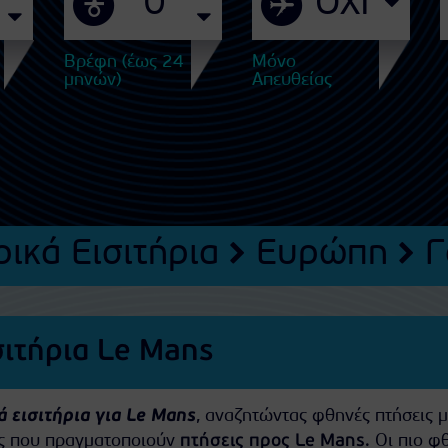
Βρέφη (έως 24
Μόνο
μηνών)
Απευθείας
ικά Εισιτήρια
Ευρώπη
Γ
σιτήρια Le Mans
 εισιτήρια για Le Mans
, αναζητώντας φθηνές πτήσεις μ
ίες που πραγματοποιούν
πτήσεις προς Le Mans
. Οι πιο φ