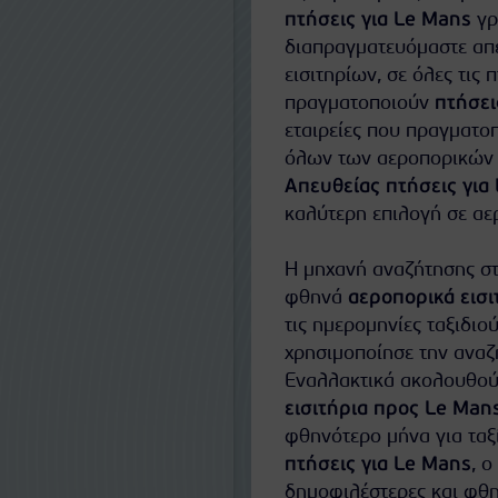
πτήσεις για Le Mans
γρ
διαπραγματευόμαστε απευ
εισιτηρίων, σε όλες τις 
πραγματοποιούν
πτήσει
εταιρείες που πραγματο
όλων των αεροπορικών ε
Απευθείας πτήσεις για
καλύτερη επιλογή σε αερ
Η μηχανή αναζήτησης στ
φθηνά
αεροπορικά εισι
τις ημερομηνίες ταξιδιού
χρησιμοποίησε την αναζή
Εναλλακτικά ακολουθούν
εισιτήρια προς Le Man
φθηνότερο μήνα για ταξ
πτήσεις για Le Mans
, 
δημοφιλέστερες και φθ