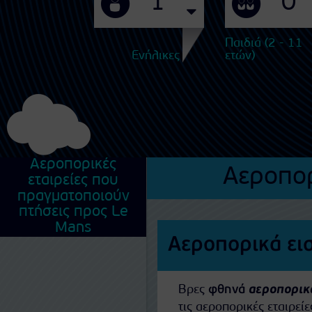
Παιδιά (2 - 11
Ενήλικες
ετών)
Αεροπορικές
Αεροπορ
εταιρείες που
πραγματοποιούν
πτήσεις προς Le
Mans
Αεροπορικά ει
Βρες
φθηνά
αεροπορικά
τις αεροπορικές εταιρε