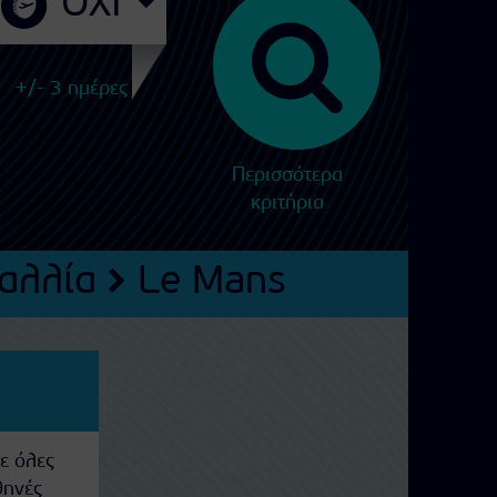
+/- 3 ημέρες
Περισσότερα
κριτήρια
αλλία
Le Mans
ε όλες
θηνές