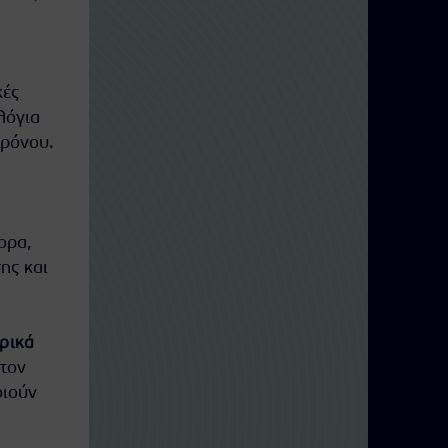
κές
λόγια
χρόνου.
ορα,
ης και
ρικά
 τον
οιούν