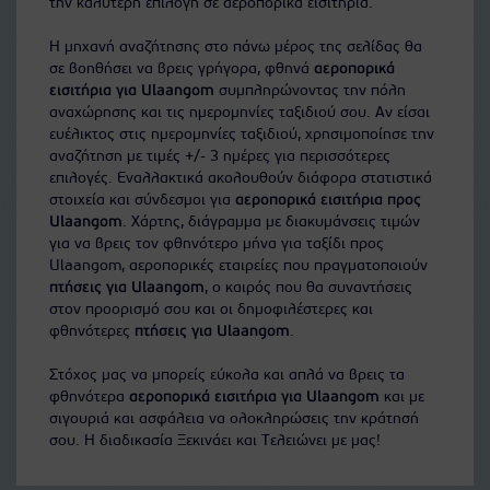
την καλύτερη επιλογή σε αεροπορικά εισιτήρια.
Η μηχανή αναζήτησης στο πάνω μέρος της σελίδας θα
σε βοηθήσει να βρεις γρήγορα, φθηνά
αεροπορικά
εισιτήρια για Ulaangom
συμπληρώνοντας την πόλη
αναχώρησης και τις ημερομηνίες ταξιδιού σου. Αν είσαι
ευέλικτος στις ημερομηνίες ταξιδιού, χρησιμοποίησε την
αναζήτηση με τιμές +/- 3 ημέρες για περισσότερες
επιλογές. Εναλλακτικά ακολουθούν διάφορα στατιστικά
στοιχεία και σύνδεσμοι για
αεροπορικά εισιτήρια προς
Ulaangom
. Χάρτης, διάγραμμα με διακυμάνσεις τιμών
για να βρεις τον φθηνότερο μήνα για ταξίδι προς
Ulaangom, αεροπορικές εταιρείες που πραγματοποιούν
πτήσεις για Ulaangom
, ο καιρός που θα συναντήσεις
στον προορισμό σου και οι δημοφιλέστερες και
φθηνότερες
πτήσεις για Ulaangom
.
Στόχος μας να μπορείς εύκολα και απλά να βρεις τα
φθηνότερα
αεροπορικά εισιτήρια για Ulaangom
και με
σιγουριά και ασφάλεια να ολοκληρώσεις την κράτησή
σου. Η διαδικασία Ξεκινάει και Τελειώνει με μας!