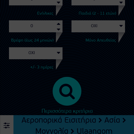
Ενήλικες
Παιδιά (2 - 11 ετών)
Βρέφη (έως 24 μηνών)
Μόνο Απευθείας
+/- 3 ημέρες
Περισσότερα κριτήρια
Αεροπορικά Εισιτήρια
Ασία
Μογγολία
Ulaangom