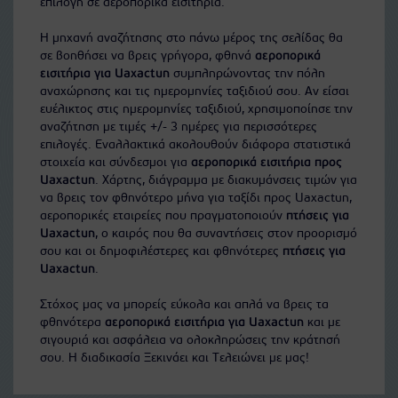
επιλογή σε αεροπορικά εισιτήρια.
Η μηχανή αναζήτησης στο πάνω μέρος της σελίδας θα
σε βοηθήσει να βρεις γρήγορα, φθηνά
αεροπορικά
εισιτήρια για Uaxactun
συμπληρώνοντας την πόλη
αναχώρησης και τις ημερομηνίες ταξιδιού σου. Αν είσαι
ευέλικτος στις ημερομηνίες ταξιδιού, χρησιμοποίησε την
αναζήτηση με τιμές +/- 3 ημέρες για περισσότερες
επιλογές. Εναλλακτικά ακολουθούν διάφορα στατιστικά
στοιχεία και σύνδεσμοι για
αεροπορικά εισιτήρια προς
Uaxactun
. Χάρτης, διάγραμμα με διακυμάνσεις τιμών για
να βρεις τον φθηνότερο μήνα για ταξίδι προς Uaxactun,
αεροπορικές εταιρείες που πραγματοποιούν
πτήσεις για
Uaxactun
, ο καιρός που θα συναντήσεις στον προορισμό
σου και οι δημοφιλέστερες και φθηνότερες
πτήσεις για
Uaxactun
.
Στόχος μας να μπορείς εύκολα και απλά να βρεις τα
φθηνότερα
αεροπορικά εισιτήρια για Uaxactun
και με
σιγουριά και ασφάλεια να ολοκληρώσεις την κράτησή
σου. Η διαδικασία Ξεκινάει και Τελειώνει με μας!