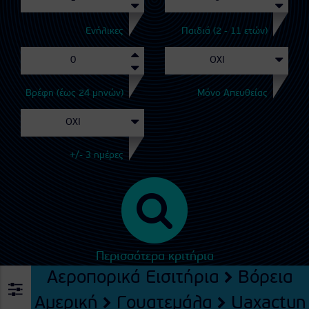
Ενήλικες
Παιδιά (2 - 11 ετών)
Βρέφη (έως 24 μηνών)
Μόνο Απευθείας
+/- 3 ημέρες
Περισσότερα κριτήρια
Αεροπορικά Εισιτήρια
Βόρεια
Αμερική
Γουατεμάλα
Uaxactun