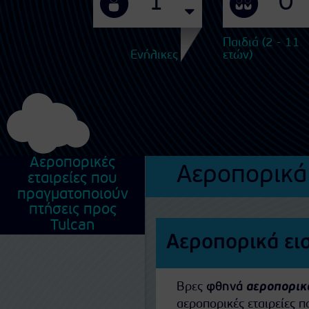
Παιδιά (2 - 11
Ενήλικες
ετών)
Αεροπορικές
Αεροπορικά 
εταιρείες που
πραγματοποιούν
πτήσεις προς
Tulcan
Αεροπορικά εισ
Βρες
φθηνά
αεροπορικά
αεροπορικές εταιρείες 