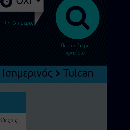
+/- 3 ημέρες
Περισσότερα
κριτήρια
Ισημερινός
Tulcan
όλες τις