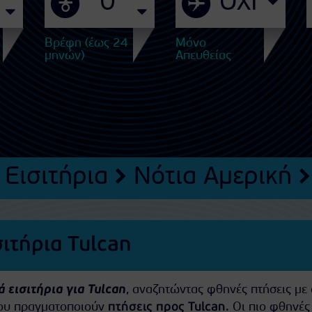
Βρέφη (έως 24
Μόνο
μηνών)
Απευθείας
Εισιτήρια
Νότια Αμερική
ιτήρια Tulcan
 εισιτήρια για Tulcan
, αναζητώντας φθηνές πτήσεις με 
που πραγματοποιούν
πτήσεις προς Tulcan
. Οι πιο φθηνές