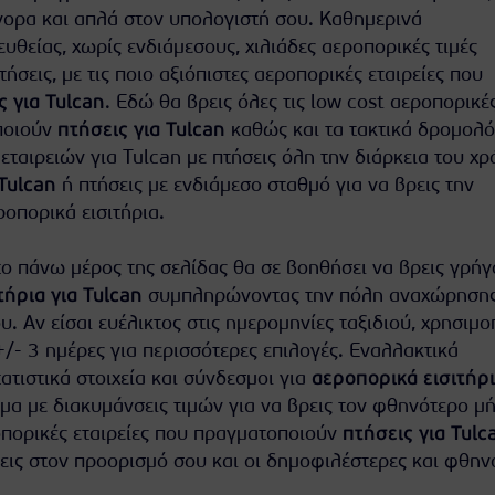
ορα και απλά στον υπολογιστή σου. Καθημερινά
θείας, χωρίς ενδιάμεσους, χιλιάδες αεροπορικές τιμές
πτήσεις, με τις ποιο αξιόπιστες αεροπορικές εταιρείες που
ς για Tulcan
. Εδώ θα βρεις όλες τις low cost αεροπορικέ
ποιούν
πτήσεις για Tulcan
καθώς και τα τακτικά δρομολό
ταιρειών για Tulcan με πτήσεις όλη την διάρκεια του χρ
Tulcan
ή πτήσεις με ενδιάμεσο σταθμό για να βρεις την
οπορικά εισιτήρια.
ο πάνω μέρος της σελίδας θα σε βοηθήσει να βρεις γρήγ
τήρια για Tulcan
συμπληρώνοντας την πόλη αναχώρησης 
υ. Αν είσαι ευέλικτος στις ημερομηνίες ταξιδιού, χρησιμ
+/- 3 ημέρες για περισσότερες επιλογές. Εναλλακτικά
τιστικά στοιχεία και σύνδεσμοι για
αεροπορικά εισιτήρ
μμα με διακυμάνσεις τιμών για να βρεις τον φθηνότερο μή
ροπορικές εταιρείες που πραγματοποιούν
πτήσεις για Tulc
εις στον προορισμό σου και οι δημοφιλέστερες και φθην