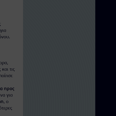
ς
για
όνου.
ορα,
και τις
οποίησε
ια προς
να για
an
, ο
ότερες