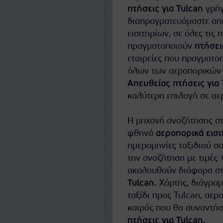
πτήσεις για Tulcan
γρήγ
διαπραγματευόμαστε απευ
εισιτηρίων, σε όλες τις 
πραγματοποιούν
πτήσει
εταιρείες που πραγματο
όλων των αεροπορικών ε
Απευθείας πτήσεις για 
καλύτερη επιλογή σε αερ
Η μηχανή αναζήτησης στ
φθηνά
αεροπορικά εισι
ημερομηνίες ταξιδιού σο
την αναζήτηση με τιμές 
ακολουθούν διάφορα στα
Tulcan
. Χάρτης, διάγρα
ταξίδι προς Tulcan, αε
καιρός που θα συναντήσ
πτήσεις για Tulcan
.