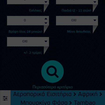
Ενήλικες
Παιδιά (2 - 11 ετών)
Βρέφη (έως 24 μηνών)
Μόνο Απευθείας
+/- 3 ημέρες
Περισσότερα κριτήρια
Αεροπορικά Εισιτήρια
Αφρική
Μπουρκίνα Φάσο
Tambao