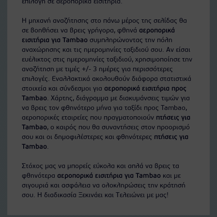
επιλογή σε αεροπορικά εισιτήρια.
Η μηχανή αναζήτησης στο πάνω μέρος της σελίδας θα
σε βοηθήσει να βρεις γρήγορα, φθηνά
αεροπορικά
εισιτήρια για Tambao
συμπληρώνοντας την πόλη
αναχώρησης και τις ημερομηνίες ταξιδιού σου. Αν είσαι
ευέλικτος στις ημερομηνίες ταξιδιού, χρησιμοποίησε την
αναζήτηση με τιμές +/- 3 ημέρες για περισσότερες
επιλογές. Εναλλακτικά ακολουθούν διάφορα στατιστικά
στοιχεία και σύνδεσμοι για
αεροπορικά εισιτήρια προς
Tambao
. Χάρτης, διάγραμμα με διακυμάνσεις τιμών για
να βρεις τον φθηνότερο μήνα για ταξίδι προς Tambao,
αεροπορικές εταιρείες που πραγματοποιούν
πτήσεις για
Tambao
, ο καιρός που θα συναντήσεις στον προορισμό
σου και οι δημοφιλέστερες και φθηνότερες
πτήσεις για
Tambao
.
Στόχος μας να μπορείς εύκολα και απλά να βρεις τα
φθηνότερα
αεροπορικά εισιτήρια για Tambao
και με
σιγουριά και ασφάλεια να ολοκληρώσεις την κράτησή
σου. Η διαδικασία Ξεκινάει και Τελειώνει με μας!