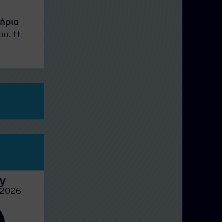
τήρια
ου. Η
y
Sunday
M
 2026
09 Αυγούστου 2026
10 Αυγ