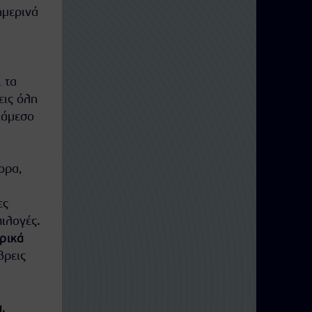
ημερινά
 τα
εις όλη
ιάμεσο
ορα,
ες
πιλογές.
ρικά
βρεις
u
.