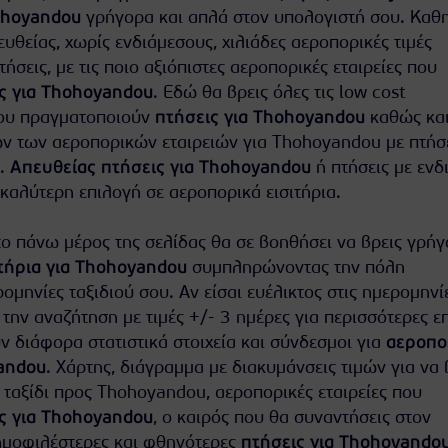
ohoyandou
γρήγορα και απλά στον υπολογιστή σου. Καθ
θείας, χωρίς ενδιάμεσους, χιλιάδες αεροπορικές τιμές
πτήσεις, με τις ποιο αξιόπιστες αεροπορικές εταιρείες που
ς για Thohoyandou
. Εδώ θα βρεις όλες τις low cost
που πραγματοποιούν
πτήσεις για Thohoyandou
καθώς και
ν των αεροπορικών εταιρειών για Thohoyandou με πτήσ
υ.
Απευθείας πτήσεις για Thohoyandou
ή πτήσεις με ενδ
 καλύτερη επιλογή σε αεροπορικά εισιτήρια.
ο πάνω μέρος της σελίδας θα σε βοηθήσει να βρεις γρήγ
τήρια για Thohoyandou
συμπληρώνοντας την πόλη
ομηνίες ταξιδιού σου. Αν είσαι ευέλικτος στις ημερομηνί
 την αναζήτηση με τιμές +/- 3 ημέρες για περισσότερες ε
 διάφορα στατιστικά στοιχεία και σύνδεσμοι για
αεροπο
andou
. Χάρτης, διάγραμμα με διακυμάνσεις τιμών για να 
 ταξίδι προς Thohoyandou, αεροπορικές εταιρείες που
ς για Thohoyandou
, ο καιρός που θα συναντήσεις στον
ημοφιλέστερες και φθηνότερες
πτήσεις για Thohoyando