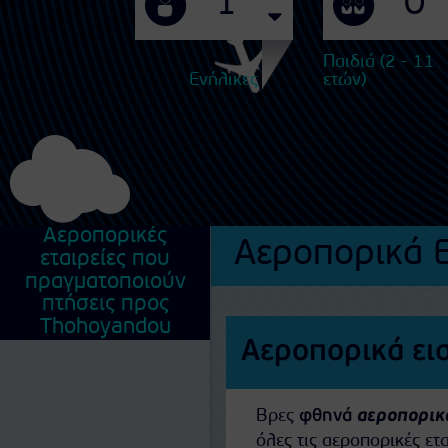
Παιδιά (2 - 11
Ενήλικες
ετών)
Αεροπορικές
Αεροπορικά Ε
εταιρείες που
πραγματοποιούν
πτήσεις προς
Thohoyandou
Αεροπορικά ει
Βρες
φθηνά
αεροπορικ
όλες τις αεροπορικές ε