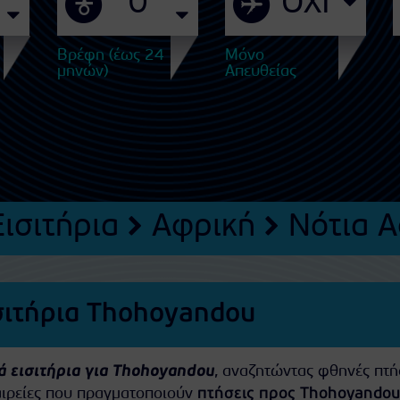
Βρέφη (έως 24
Μόνο
μηνών)
Απευθείας
ισιτήρια
Αφρική
Νότια 
σιτήρια Thohoyandou
ά εισιτήρια για Thohoyandou
, αναζητώντας φθηνές πτή
ταιρείες που πραγματοποιούν
πτήσεις προς Thohoyandou