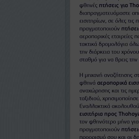
φθηνές
πτήσεις για Th
διαπραγματευόμαστε απευ
εισιτηρίων, σε όλες τις 
πραγματοποιούν
πτήσει
αεροπορικές εταιρείες 
τακτικά δρομολόγια όλω
την διάρκεια του χρόνο
σταθμό για να βρεις την
Η μηχανή αναζήτησης στ
φθηνά
αεροπορικά εισι
αναχώρησης και τις ημερ
ταξιδιού, χρησιμοποίησε
Εναλλακτικά ακολουθούν
εισιτήρια προς Thohoy
τον φθηνότερο μήνα για
πραγματοποιούν
πτήσει
προορισμό σου και οι δ