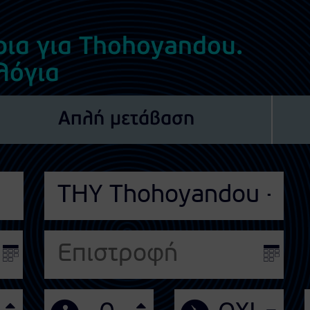
ρια για Thohoyandou.
λόγια
Απλή μετάβαση