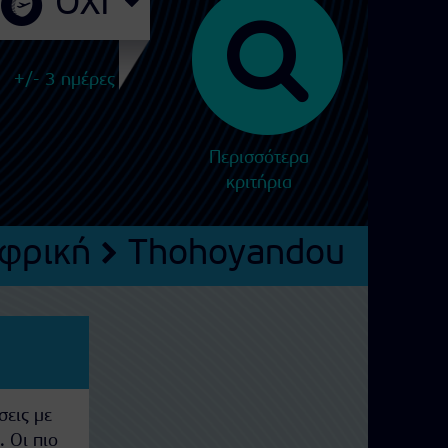
+/- 3 ημέρες
Περισσότερα
κριτήρια
Αφρική
Thohoyandou
σεις με
. Οι πιο