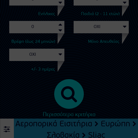
Ενήλικες
Παιδιά (2 - 11 ετών)
Βρέφη (έως 24 μηνών)
Μόνο Απευθείας
+/- 3 ημέρες
Περισσότερα κριτήρια
Αεροπορικά Εισιτήρια
Ευρώπη
Σλοβακία
Sliac