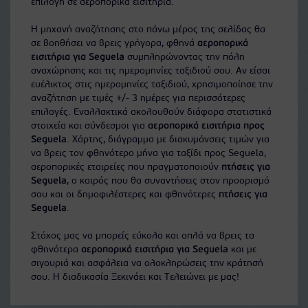
επιλογή σε αεροπορικά εισιτήρια.
Η μηχανή αναζήτησης στο πάνω μέρος της σελίδας θα
σε βοηθήσει να βρεις γρήγορα, φθηνά
αεροπορικά
εισιτήρια για Seguela
συμπληρώνοντας την πόλη
αναχώρησης και τις ημερομηνίες ταξιδιού σου. Αν είσαι
ευέλικτος στις ημερομηνίες ταξιδιού, χρησιμοποίησε την
αναζήτηση με τιμές +/- 3 ημέρες για περισσότερες
επιλογές. Εναλλακτικά ακολουθούν διάφορα στατιστικά
στοιχεία και σύνδεσμοι για
αεροπορικά εισιτήρια προς
Seguela
. Χάρτης, διάγραμμα με διακυμάνσεις τιμών για
να βρεις τον φθηνότερο μήνα για ταξίδι προς Seguela,
αεροπορικές εταιρείες που πραγματοποιούν
πτήσεις για
Seguela
, ο καιρός που θα συναντήσεις στον προορισμό
σου και οι δημοφιλέστερες και φθηνότερες
πτήσεις για
Seguela
.
Στόχος μας να μπορείς εύκολα και απλά να βρεις τα
φθηνότερα
αεροπορικά εισιτήρια για Seguela
και με
σιγουριά και ασφάλεια να ολοκληρώσεις την κράτησή
σου. Η διαδικασία Ξεκινάει και Τελειώνει με μας!