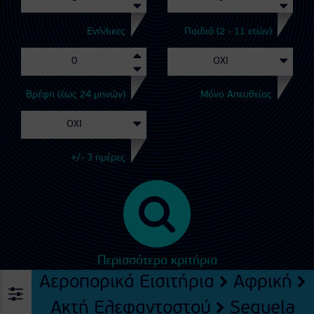
Ενήλικες
Παιδιά (2 - 11 ετών)
Βρέφη (έως 24 μηνών)
Μόνο Απευθείας
+/- 3 ημέρες
Περισσότερα κριτήρια
Αεροπορικά Εισιτήρια
Αφρική
Ακτή Ελεφαντοστού
Seguela