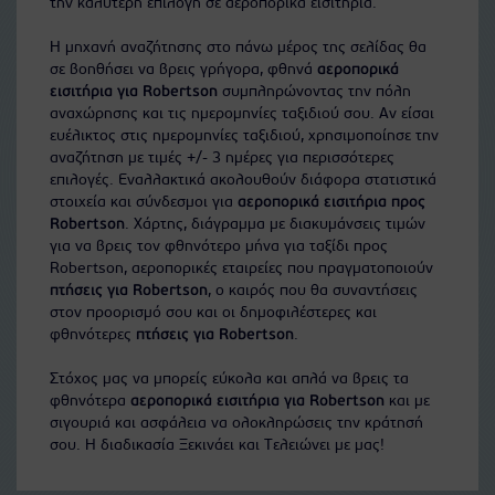
την καλύτερη επιλογή σε αεροπορικά εισιτήρια.
Η μηχανή αναζήτησης στο πάνω μέρος της σελίδας θα
σε βοηθήσει να βρεις γρήγορα, φθηνά
αεροπορικά
εισιτήρια για Robertson
συμπληρώνοντας την πόλη
αναχώρησης και τις ημερομηνίες ταξιδιού σου. Αν είσαι
ευέλικτος στις ημερομηνίες ταξιδιού, χρησιμοποίησε την
αναζήτηση με τιμές +/- 3 ημέρες για περισσότερες
επιλογές. Εναλλακτικά ακολουθούν διάφορα στατιστικά
στοιχεία και σύνδεσμοι για
αεροπορικά εισιτήρια προς
Robertson
. Χάρτης, διάγραμμα με διακυμάνσεις τιμών
για να βρεις τον φθηνότερο μήνα για ταξίδι προς
Robertson, αεροπορικές εταιρείες που πραγματοποιούν
πτήσεις για Robertson
, ο καιρός που θα συναντήσεις
στον προορισμό σου και οι δημοφιλέστερες και
φθηνότερες
πτήσεις για Robertson
.
Στόχος μας να μπορείς εύκολα και απλά να βρεις τα
φθηνότερα
αεροπορικά εισιτήρια για Robertson
και με
σιγουριά και ασφάλεια να ολοκληρώσεις την κράτησή
σου. Η διαδικασία Ξεκινάει και Τελειώνει με μας!