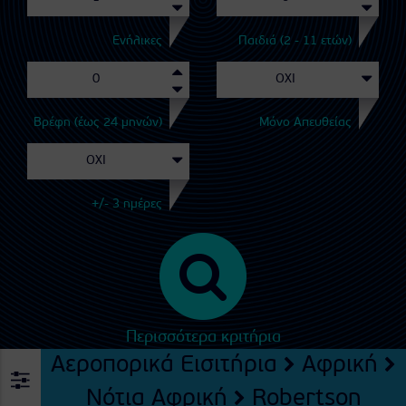
Ενήλικες
Παιδιά (2 - 11 ετών)
Βρέφη (έως 24 μηνών)
Μόνο Απευθείας
+/- 3 ημέρες
Περισσότερα κριτήρια
Αεροπορικά Εισιτήρια
Αφρική
Νότια Αφρική
Robertson