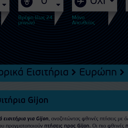
Βρέφη (έως 24
Μόνο
μηνών)
Απευθείας
ρικά Εισιτήρια
Ευρώπη
ιτήρια Gijon
 εισιτήρια για Gijon
, αναζητώντας φθηνές πτήσεις με όλ
που πραγματοποιούν
πτήσεις προς Gijon
. Οι πιο φθηνές
π