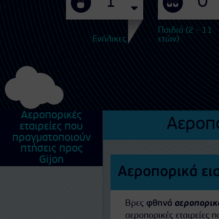
Παιδιά (2 - 11
Ενήλικες
ετών)
Αεροπορικές
Αεροπο
εταιρείες που
πραγματοποιούν
πτήσεις προς
Gijon
Αεροπορικά εισ
Βρες
φθηνά
αεροπορικά
αεροπορικές εταιρείες 