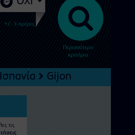
+/- 3 ημέρες
Περισσότερα
κριτήρια
Ισπανία
Gijon
ες τις
τήσεις