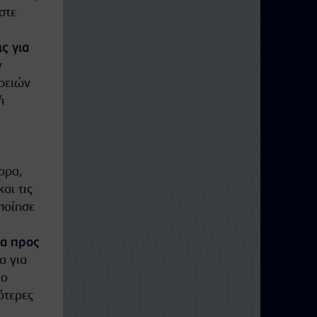
στε
ς για
ν
ρειών
ή
ορα,
αι τις
οποίησε
ια προς
α για
 ο
ότερες