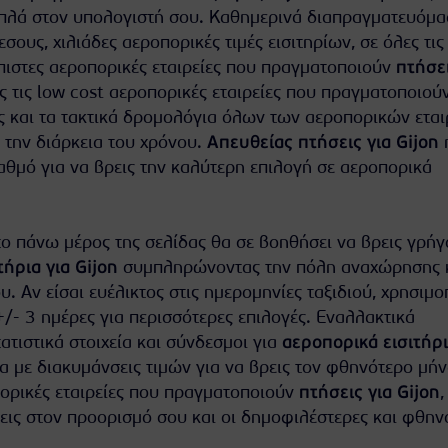
πλά στον υπολογιστή σου. Καθημερινά διαπραγματευόμα
σους, χιλιάδες αεροπορικές τιμές εισιτηρίων, σε όλες τις
ιόπιστες αεροπορικές εταιρείες που πραγματοποιούν
πτήσει
ς τις low cost αεροπορικές εταιρείες που πραγματοποιού
 και τα τακτικά δρομολόγια όλων των αεροπορικών εται
η την διάρκεια του χρόνου.
Απευθείας πτήσεις για Gijon
αθμό για να βρεις την καλύτερη επιλογή σε αεροπορικά
ο πάνω μέρος της σελίδας θα σε βοηθήσει να βρεις γρήγ
ήρια για Gijon
συμπληρώνοντας την πόλη αναχώρησης κ
υ. Αν είσαι ευέλικτος στις ημερομηνίες ταξιδιού, χρησιμ
+/- 3 ημέρες για περισσότερες επιλογές. Εναλλακτικά
τιστικά στοιχεία και σύνδεσμοι για
αεροπορικά εισιτήρ
α με διακυμάνσεις τιμών για να βρεις τον φθηνότερο μήν
πορικές εταιρείες που πραγματοποιούν
πτήσεις για Gijon
,
εις στον προορισμό σου και οι δημοφιλέστερες και φθην