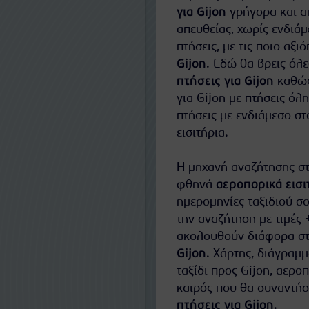
για Gijon
γρήγορα και α
απευθείας, χωρίς ενδιάμε
πτήσεις, με τις ποιο αξ
Gijon
. Εδώ θα βρεις όλε
πτήσεις για Gijon
καθώς
για Gijon με πτήσεις όλ
πτήσεις με ενδιάμεσο στ
εισιτήρια.
Η μηχανή αναζήτησης στ
φθηνά
αεροπορικά εισιτ
ημερομηνίες ταξιδιού σο
την αναζήτηση με τιμές 
ακολουθούν διάφορα στα
Gijon
. Χάρτης, διάγραμμ
ταξίδι προς Gijon, αερο
καιρός που θα συναντήσ
πτήσεις για Gijon
.