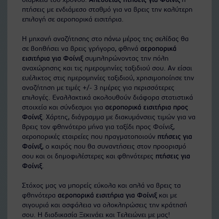
διάρκεια του χρόνου.
Απευθείας πτήσεις για Φοίνιξ
ή
πτήσεις με ενδιάμεσο σταθμό για να βρεις την καλύτερη
επιλογή σε αεροπορικά εισιτήρια.
Η μηχανή αναζήτησης στο πάνω μέρος της σελίδας θα
σε βοηθήσει να βρεις γρήγορα, φθηνά
αεροπορικά
εισιτήρια για Φοίνιξ
συμπληρώνοντας την πόλη
αναχώρησης και τις ημερομηνίες ταξιδιού σου. Αν είσαι
ευέλικτος στις ημερομηνίες ταξιδιού, χρησιμοποίησε την
αναζήτηση με τιμές +/- 3 ημέρες για περισσότερες
επιλογές. Εναλλακτικά ακολουθούν διάφορα στατιστικά
στοιχεία και σύνδεσμοι για
αεροπορικά εισιτήρια προς
Φοίνιξ
. Χάρτης, διάγραμμα με διακυμάνσεις τιμών για να
βρεις τον φθηνότερο μήνα για ταξίδι προς Φοίνιξ,
αεροπορικές εταιρείες που πραγματοποιούν
πτήσεις για
Φοίνιξ
, ο καιρός που θα συναντήσεις στον προορισμό
σου και οι δημοφιλέστερες και φθηνότερες
πτήσεις για
Φοίνιξ
.
Στόχος μας να μπορείς εύκολα και απλά να βρεις τα
φθηνότερα
αεροπορικά εισιτήρια για Φοίνιξ
και με
σιγουριά και ασφάλεια να ολοκληρώσεις την κράτησή
σου. Η διαδικασία Ξεκινάει και Τελειώνει με μας!