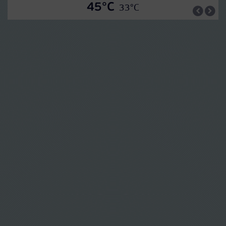
45°C
33°C