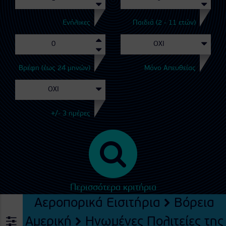
Ενήλικες
Παιδιά (2 - 11 ετών)
Βρέφη (έως 24 μηνών)
Μόνο Απευθείας
+/- 3 ημέρες
Περισσότερα κριτήρια
Αεροπορικά Εισιτήρια
Βόρεια
Αμερική
Ηνωμένες Πολιτείες της