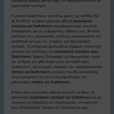
ενδιάμεσο σταθμό για να βρεις την καλύτερη επιλογή σε
αεροπορικά εισιτήρια.
Η μηχανή αναζήτησης στο πάνω μέρος της σελίδας θα
σε βοηθήσει να βρεις γρήγορα, φθηνά
αεροπορικά
εισιτήρια για Oudtshoorn
συμπληρώνοντας την πόλη
αναχώρησης και τις ημερομηνίες ταξιδιού σου. Αν είσαι
ευέλικτος στις ημερομηνίες ταξιδιού, χρησιμοποίησε την
αναζήτηση με τιμές +/- 3 ημέρες για περισσότερες
επιλογές. Εναλλακτικά ακολουθούν διάφορα στατιστικά
στοιχεία και σύνδεσμοι για
αεροπορικά εισιτήρια προς
Oudtshoorn
. Χάρτης, διάγραμμα με διακυμάνσεις τιμών
για να βρεις τον φθηνότερο μήνα για ταξίδι προς
Oudtshoorn, αεροπορικές εταιρείες που πραγματοποιούν
πτήσεις για Oudtshoorn
, ο καιρός που θα συναντήσεις
στον προορισμό σου και οι δημοφιλέστερες και
φθηνότερες
πτήσεις για Oudtshoorn
.
Στόχος μας να μπορείς εύκολα και απλά να βρεις τα
φθηνότερα
αεροπορικά εισιτήρια για Oudtshoorn
και με
σιγουριά και ασφάλεια να ολοκληρώσεις την κράτησή
σου. Η διαδικασία Ξεκινάει και Τελειώνει με μας!