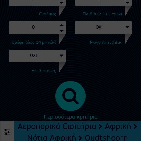
Ενήλικες
Παιδιά (2 - 11 ετών)
Βρέφη (έως 24 μηνών)
Μόνο Απευθείας
+/- 3 ημέρες
Περισσότερα κριτήρια
Αεροπορικά Εισιτήρια
Αφρική
Νότια Αφρική
Oudtshoorn