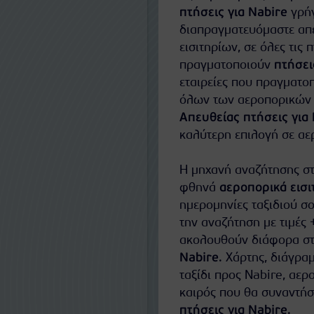
πτήσεις για Nabire
γρήγ
διαπραγματευόμαστε απευ
εισιτηρίων, σε όλες τις 
πραγματοποιούν
πτήσει
εταιρείες που πραγματο
όλων των αεροπορικών ε
Απευθείας πτήσεις για
καλύτερη επιλογή σε αερ
Η μηχανή αναζήτησης στ
φθηνά
αεροπορικά εισι
ημερομηνίες ταξιδιού σο
την αναζήτηση με τιμές 
ακολουθούν διάφορα στα
Nabire
. Χάρτης, διάγρα
ταξίδι προς Nabire, αε
καιρός που θα συναντήσ
πτήσεις για Nabire
.