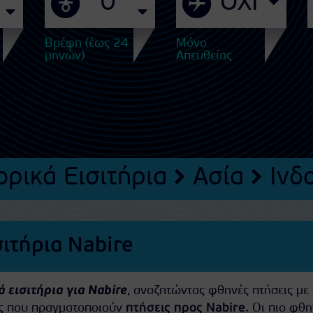
Βρέφη (έως 24
Μόνο
μηνών)
Απευθείας
ρικά Εισιτήρια
Ασία
Ινδ
ιτήρια Nabire
 εισιτήρια για Nabire
, αναζητώντας φθηνές πτήσεις με
ίες που πραγματοποιούν
πτήσεις προς Nabire
. Οι πιο φθη