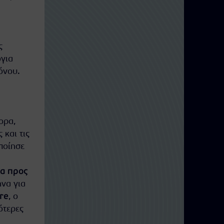
ς
για
όνου.
ορα,
και τις
οποίησε
ια προς
ήνα για
re
, ο
ότερες