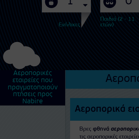
Παιδιά (2 - 11
Ενήλικες
ετών)
Αεροπορικές
Αεροπο
εταιρείες που
πραγματοποιούν
πτήσεις προς
Nabire
Αεροπορικά εισ
Βρες
φθηνά
αεροπορικά
τις αεροπορικές εταιρε