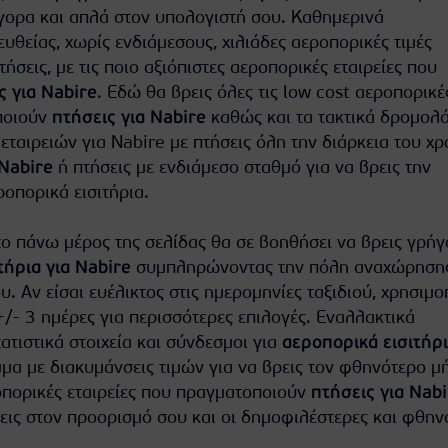
ορα και απλά στον υπολογιστή σου. Καθημερινά
θείας, χωρίς ενδιάμεσους, χιλιάδες αεροπορικές τιμές
πτήσεις, με τις ποιο αξιόπιστες αεροπορικές εταιρείες που
ς για Nabire
. Εδώ θα βρεις όλες τις low cost αεροπορικέ
ποιούν
πτήσεις για Nabire
καθώς και τα τακτικά δρομολό
ταιρειών για Nabire με πτήσεις όλη την διάρκεια του χρ
 Nabire
ή πτήσεις με ενδιάμεσο σταθμό για να βρεις την
οπορικά εισιτήρια.
ο πάνω μέρος της σελίδας θα σε βοηθήσει να βρεις γρήγ
τήρια για Nabire
συμπληρώνοντας την πόλη αναχώρησης 
υ. Αν είσαι ευέλικτος στις ημερομηνίες ταξιδιού, χρησιμ
+/- 3 ημέρες για περισσότερες επιλογές. Εναλλακτικά
τιστικά στοιχεία και σύνδεσμοι για
αεροπορικά εισιτήρ
μμα με διακυμάνσεις τιμών για να βρεις τον φθηνότερο μ
ροπορικές εταιρείες που πραγματοποιούν
πτήσεις για Nabi
εις στον προορισμό σου και οι δημοφιλέστερες και φθην