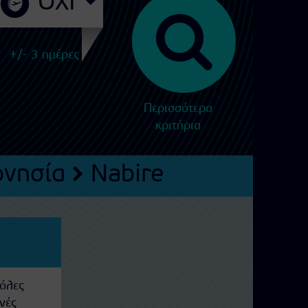
+/- 3 ημέρες
Περισσότερα
κριτήρια
ονησία
Nabire
 όλες
νές