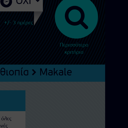
+/- 3 ημέρες
Περισσότερα
κριτήρια
ιθιοπία
Makale
 όλες
ηνές