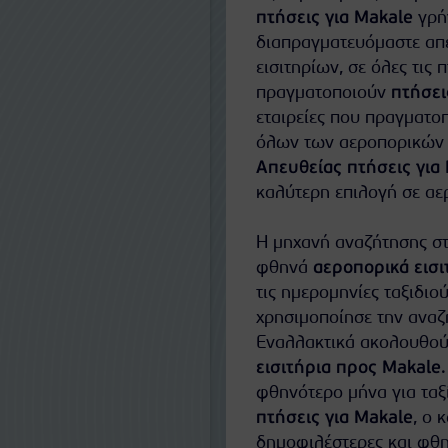
πτήσεις για Makale
γρήγ
διαπραγματευόμαστε απευ
εισιτηρίων, σε όλες τις 
πραγματοποιούν
πτήσει
εταιρείες που πραγματο
όλων των αεροπορικών ε
Απευθείας πτήσεις για
καλύτερη επιλογή σε αερ
Η μηχανή αναζήτησης στ
φθηνά
αεροπορικά εισι
τις ημερομηνίες ταξιδιού
χρησιμοποίησε την αναζή
Εναλλακτικά ακολουθούν
εισιτήρια προς Makale
φθηνότερο μήνα για ταξ
πτήσεις για Makale
, ο 
δημοφιλέστερες και φθ