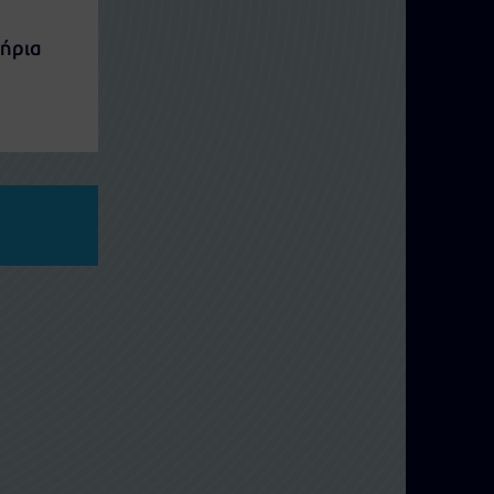
τήρια