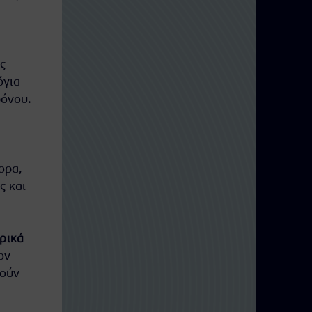
ς
όγια
ρόνου.
ορα,
 και
ρικά
ον
ιούν