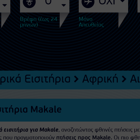
Βρέφη (έως 24
Μόνο
μηνών)
Απευθείας
ρικά Εισιτήρια
Αφρική
Α
σιτήρια Makale
 εισιτήρια για Makale
, αναζητώντας φθηνές πτήσεις με
ίες που πραγματοποιούν
πτήσεις προς Makale
. Οι πιο φθ