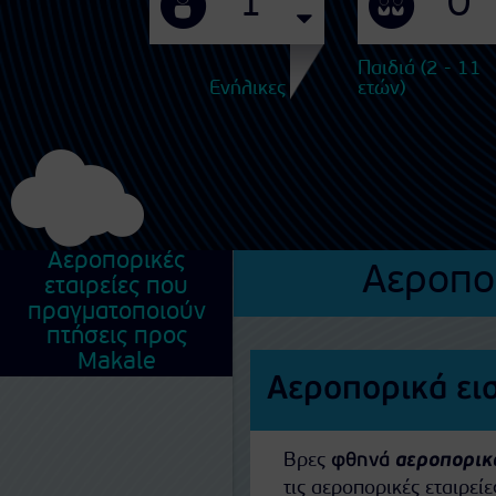
Παιδιά (2 - 11
Ενήλικες
ετών)
Αεροπορικές
Αεροπο
εταιρείες που
πραγματοποιούν
πτήσεις προς
Makale
Αεροπορικά ει
Βρες
φθηνά
αεροπορικά
τις αεροπορικές εταιρε