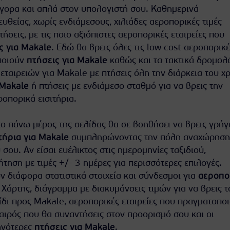
ορα και απλά στον υπολογιστή σου. Καθημερινά
θείας, χωρίς ενδιάμεσους, χιλιάδες αεροπορικές τιμές
πτήσεις, με τις ποιο αξιόπιστες αεροπορικές εταιρείες που
ς για Makale
. Εδώ θα βρεις όλες τις low cost αεροπορικέ
ποιούν
πτήσεις για Makale
καθώς και τα τακτικά δρομολ
ταιρειών για Makale με πτήσεις όλη την διάρκεια του χ
 Makale
ή πτήσεις με ενδιάμεσο σταθμό για να βρεις την
οπορικά εισιτήρια.
ο πάνω μέρος της σελίδας θα σε βοηθήσει να βρεις γρήγ
τήρια για Makale
συμπληρώνοντας την πόλη αναχώρησης
 σου. Αν είσαι ευέλικτος στις ημερομηνίες ταξιδιού,
τηση με τιμές +/- 3 ημέρες για περισσότερες επιλογές.
 διάφορα στατιστικά στοιχεία και σύνδεσμοι για
αεροπο
. Χάρτης, διάγραμμα με διακυμάνσεις τιμών για να βρεις τ
ίδι προς Makale, αεροπορικές εταιρείες που πραγματοπο
καιρός που θα συναντήσεις στον προορισμό σου και οι
ηνότερες
πτήσεις για Makale
.