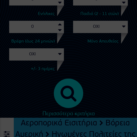
Ενήλικες
Παιδιά (2 - 11 ετών)
Βρέφη (έως 24 μηνών)
Μόνο Απευθείας
+/- 3 ημέρες
Περισσότερα κριτήρια
Αεροπορικά Εισιτήρια
Βόρεια
Αμερική
Ηνωμένες Πολιτείες της