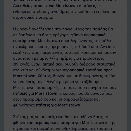
για Morristown με πτήσεις όλη την διάρκεια του χρόνου.
Απευθείας πτήσεις για Morristown
ή πτήσεις με
ενδιάμεσο σταθμό για να βρεις την καλύτερη επιλογή σε
αεροπορικά εισιτήρια.
Η μηχανή αναζήτησης στο πάνω μέρος της σελίδας θα
σε βοηθήσει να βρεις γρήγορα, φθηνά
αεροπορικά
εισιτήρια για Morristown
συμπληρώνοντας την πόλη
αναχώρησης και τις ημερομηνίες ταξιδιού σου. Αν είσαι
ευέλικτος στις ημερομηνίες ταξιδιού, χρησιμοποίησε την
αναζήτηση με τιμές +/- 3 ημέρες για περισσότερες
επιλογές. Εναλλακτικά ακολουθούν διάφορα στατιστικά
στοιχεία και σύνδεσμοι για
αεροπορικά εισιτήρια προς
Morristown
. Χάρτης, διάγραμμα με διακυμάνσεις τιμών
για να βρεις τον φθηνότερο μήνα για ταξίδι προς
Morristown, αεροπορικές εταιρείες που πραγματοποιούν
πτήσεις για Morristown
, ο καιρός που θα συναντήσεις
στον προορισμό σου και οι δημοφιλέστερες και
φθηνότερες
πτήσεις για Morristown
.
Στόχος μας να μπορείς εύκολα και απλά να βρεις τα
φθηνότερα
αεροπορικά εισιτήρια για Morristown
και με
σιγουριά και ασφάλεια να ολοκληρώσεις την κράτησή