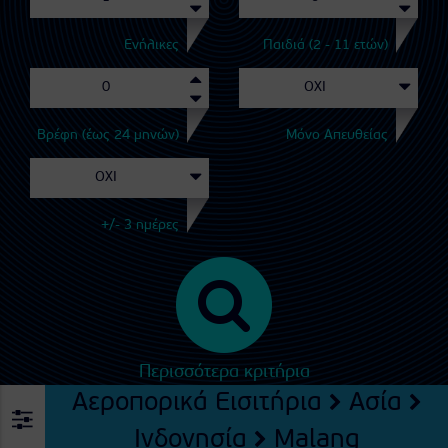
Ενήλικες
Παιδιά (2 - 11 ετών)
Βρέφη (έως 24 μηνών)
Μόνο Απευθείας
+/- 3 ημέρες
Περισσότερα κριτήρια
Αεροπορικά Εισιτήρια
Ασία
Ινδονησία
Malang