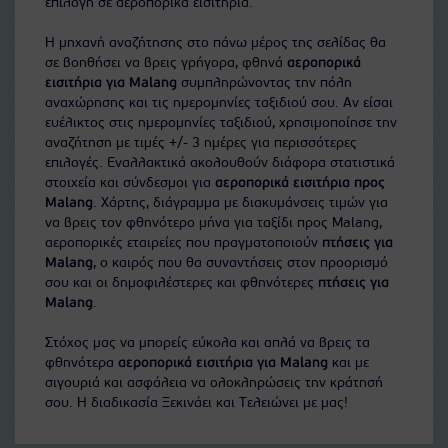
επιλογή σε αεροπορικά εισιτήρια.
Η μηχανή αναζήτησης στο πάνω μέρος της σελίδας θα
σε βοηθήσει να βρεις γρήγορα, φθηνά
αεροπορικά
εισιτήρια για Malang
συμπληρώνοντας την πόλη
αναχώρησης και τις ημερομηνίες ταξιδιού σου. Αν είσαι
ευέλικτος στις ημερομηνίες ταξιδιού, χρησιμοποίησε την
αναζήτηση με τιμές +/- 3 ημέρες για περισσότερες
επιλογές. Εναλλακτικά ακολουθούν διάφορα στατιστικά
στοιχεία και σύνδεσμοι για
αεροπορικά εισιτήρια προς
Malang
. Χάρτης, διάγραμμα με διακυμάνσεις τιμών για
να βρεις τον φθηνότερο μήνα για ταξίδι προς Malang,
αεροπορικές εταιρείες που πραγματοποιούν
πτήσεις για
Malang
, ο καιρός που θα συναντήσεις στον προορισμό
σου και οι δημοφιλέστερες και φθηνότερες
πτήσεις για
Malang
.
Στόχος μας να μπορείς εύκολα και απλά να βρεις τα
φθηνότερα
αεροπορικά εισιτήρια για Malang
και με
σιγουριά και ασφάλεια να ολοκληρώσεις την κράτησή
σου. Η διαδικασία Ξεκινάει και Τελειώνει με μας!