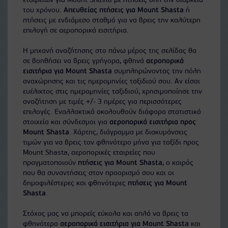
εταιρειών για Mount Shasta με πτήσεις όλη την διάρκεια
του χρόνου.
Απευθείας πτήσεις για Mount Shasta
ή
πτήσεις με ενδιάμεσο σταθμό για να βρεις την καλύτερη
επιλογή σε αεροπορικά εισιτήρια.
Η μηχανή αναζήτησης στο πάνω μέρος της σελίδας θα
σε βοηθήσει να βρεις γρήγορα, φθηνά
αεροπορικά
εισιτήρια για Mount Shasta
συμπληρώνοντας την πόλη
αναχώρησης και τις ημερομηνίες ταξιδιού σου. Αν είσαι
ευέλικτος στις ημερομηνίες ταξιδιού, χρησιμοποίησε την
αναζήτηση με τιμές +/- 3 ημέρες για περισσότερες
επιλογές. Εναλλακτικά ακολουθούν διάφορα στατιστικά
στοιχεία και σύνδεσμοι για
αεροπορικά εισιτήρια προς
Mount Shasta
. Χάρτης, διάγραμμα με διακυμάνσεις
τιμών για να βρεις τον φθηνότερο μήνα για ταξίδι προς
Mount Shasta, αεροπορικές εταιρείες που
πραγματοποιούν
πτήσεις για Mount Shasta
, ο καιρός
που θα συναντήσεις στον προορισμό σου και οι
δημοφιλέστερες και φθηνότερες
πτήσεις για Mount
Shasta
.
Στόχος μας να μπορείς εύκολα και απλά να βρεις τα
φθηνότερα
αεροπορικά εισιτήρια για Mount Shasta
και