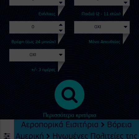
Ενήλικες
Παιδιά (2 - 11 ετών)
Βρέφη (έως 24 μηνών)
Μόνο Απευθείας
+/- 3 ημέρες
Περισσότερα κριτήρια
Αεροπορικά Εισιτήρια
Βόρεια
Αμερική
Ηνωμένες Πολιτείες της