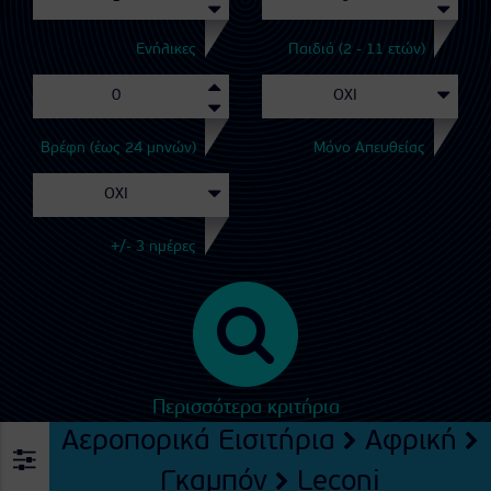
Ενήλικες
Παιδιά (2 - 11 ετών)
Βρέφη (έως 24 μηνών)
Μόνο Απευθείας
+/- 3 ημέρες
Περισσότερα κριτήρια
Αεροπορικά Εισιτήρια
Αφρική
Γκαμπόν
Leconi