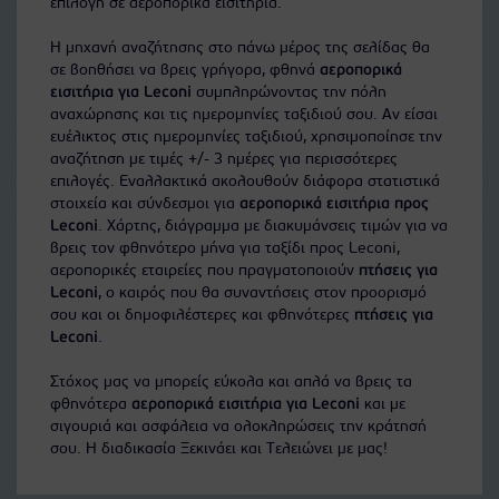
επιλογή σε αεροπορικά εισιτήρια.
Η μηχανή αναζήτησης στο πάνω μέρος της σελίδας θα
σε βοηθήσει να βρεις γρήγορα, φθηνά
αεροπορικά
εισιτήρια για Leconi
συμπληρώνοντας την πόλη
αναχώρησης και τις ημερομηνίες ταξιδιού σου. Αν είσαι
ευέλικτος στις ημερομηνίες ταξιδιού, χρησιμοποίησε την
αναζήτηση με τιμές +/- 3 ημέρες για περισσότερες
επιλογές. Εναλλακτικά ακολουθούν διάφορα στατιστικά
στοιχεία και σύνδεσμοι για
αεροπορικά εισιτήρια προς
Leconi
. Χάρτης, διάγραμμα με διακυμάνσεις τιμών για να
βρεις τον φθηνότερο μήνα για ταξίδι προς Leconi,
αεροπορικές εταιρείες που πραγματοποιούν
πτήσεις για
Leconi
, ο καιρός που θα συναντήσεις στον προορισμό
σου και οι δημοφιλέστερες και φθηνότερες
πτήσεις για
Leconi
.
Στόχος μας να μπορείς εύκολα και απλά να βρεις τα
φθηνότερα
αεροπορικά εισιτήρια για Leconi
και με
σιγουριά και ασφάλεια να ολοκληρώσεις την κράτησή
σου. Η διαδικασία Ξεκινάει και Τελειώνει με μας!