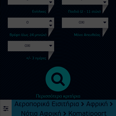
Ενήλικες
Παιδιά (2 - 11 ετών)
Βρέφη (έως 24 μηνών)
Μόνο Απευθείας
+/- 3 ημέρες
Περισσότερα κριτήρια
Αεροπορικά Εισιτήρια
Αφρική
Νότια Αφρική
Komatipoort