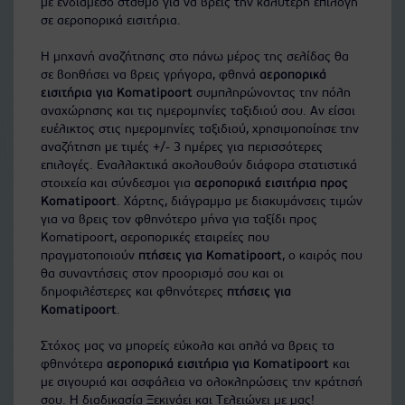
με ενδιάμεσο σταθμό για να βρεις την καλύτερη επιλογή
σε αεροπορικά εισιτήρια.
Η μηχανή αναζήτησης στο πάνω μέρος της σελίδας θα
σε βοηθήσει να βρεις γρήγορα, φθηνά
αεροπορικά
εισιτήρια για Komatipoort
συμπληρώνοντας την πόλη
αναχώρησης και τις ημερομηνίες ταξιδιού σου. Αν είσαι
ευέλικτος στις ημερομηνίες ταξιδιού, χρησιμοποίησε την
αναζήτηση με τιμές +/- 3 ημέρες για περισσότερες
επιλογές. Εναλλακτικά ακολουθούν διάφορα στατιστικά
στοιχεία και σύνδεσμοι για
αεροπορικά εισιτήρια προς
Komatipoort
. Χάρτης, διάγραμμα με διακυμάνσεις τιμών
για να βρεις τον φθηνότερο μήνα για ταξίδι προς
Komatipoort, αεροπορικές εταιρείες που
πραγματοποιούν
πτήσεις για Komatipoort
, ο καιρός που
θα συναντήσεις στον προορισμό σου και οι
δημοφιλέστερες και φθηνότερες
πτήσεις για
Komatipoort
.
Στόχος μας να μπορείς εύκολα και απλά να βρεις τα
φθηνότερα
αεροπορικά εισιτήρια για Komatipoort
και
με σιγουριά και ασφάλεια να ολοκληρώσεις την κράτησή
σου. Η διαδικασία Ξεκινάει και Τελειώνει με μας!