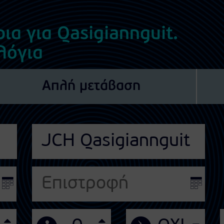
ια για Qasigiannguit.
λόγια
Απλή μετάβαση