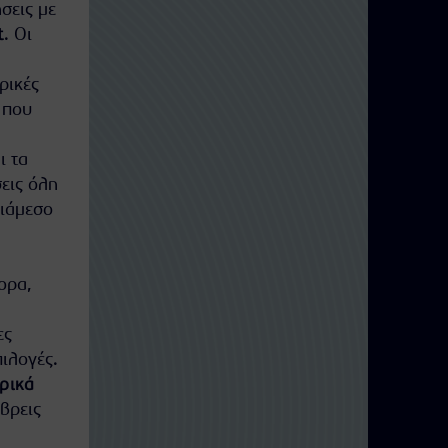
σεις με
t
. Οι
ρικές
ς που
ι τα
εις όλη
διάμεσο
ορα,
ες
πιλογές.
ρικά
 βρεις