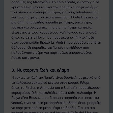
παραλίες της Μεσογείου. Το Cala Comte, γνωστό για τα
κρυστάλλινα νερά του και την απαλή χρυσαφένια άμμο
του, είναι ένα αγαπημένο μέρος για τους ηλιόλουστους
και τους λάτρεις του αναπνευστήρα. Η Cala Bassa είναι
μια άλλη δημοφιλής παραλία με ήρεμα, ρηχά νερά,
ιδανική για οικογένειες. Για μια πιο ήρεμη εμπειρία,
εξερευνήστε τους κρυμμένους κολπίσκους του νησιού,
όπως το Cala d'Hort, που προσφέρει εκπληκτική θέα
στον μυστηριώδη βράχο Es Vedrà που αναδύεται από τη
θάλασσα. Οι παραλίες της Ίμπιζα ποικίλλουν από
πολυσύχναστα μέρη για πάρτι μέχρι απομονωμένα,
ήσυχα καταφύγια.
3. Νυχτερινή ζωή και κλαμπ
Η νυχτερινή ζωή της Ίμπιζα είναι θρυλική, με μερικά από
τα καλύτερα νυχτερινά κέντρα στον κόσμο. Κλαμπ
όπως το Pacha, η Amnesia και η Ushuaïa προσελκύουν
κορυφαίους DJs και χιλιάδες πάρτι κάθε καλοκαίρι. Η
Playa d'en Bossa, η πιο διάσημη παραλία για πάρτι του
νησιού, είναι γεμάτη με παραλιακά κλαμπ, όπου μπορείτε
να χορέψετε από τη μέρα μέχρι το βράδυ. Για μια πιο