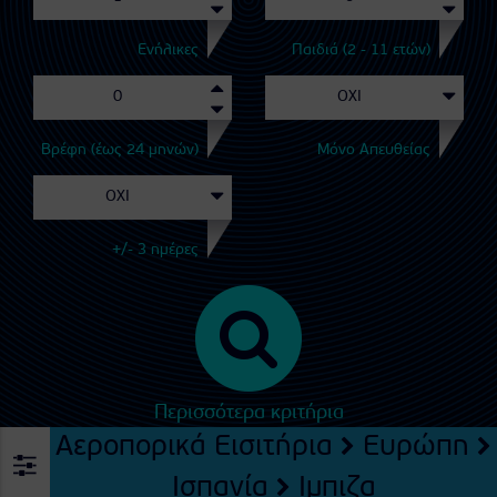
Ενήλικες
Παιδιά (2 - 11 ετών)
Βρέφη (έως 24 μηνών)
Μόνο Απευθείας
+/- 3 ημέρες
Περισσότερα κριτήρια
Αεροπορικά Εισιτήρια
Ευρώπη
Ισπανία
Ιμπιζα