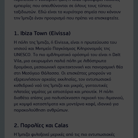
εμπειρίες που απευθύνονται σε όλους τους τύπους
ταξιδιωτών. Εδώ είναι τα κυριότερα σημεία που κάνουν
την Ίμπιζα έναν προορισμό που πρέπει να επισκεφτείτε.
1. Ibiza Town (Eivissa)
Η πόλη της Ίμπιζα, ή Eivissa, είναι η πρωτεύουσα του
νησιού και Μνημείο Παγκόσμιας Κληρονομιάς της
UNESCO. Το πιο εμβληματικό ορόσημό του είναι η Dalt
Vila, μια οχυρωμένη παλιά πόλη με λιθόστρωτα
δρομάκια, μεσαιωνική αρχιτεκτονική και πανοραμική θέα
στη Μεσόγειο Θάλασσα. Οι επισκέπτες μπορούν να
εξερευνήσουν αρχαίες εκκλησίες, τον εντυπωσιακό
καθεδρικό ναό της Ίμπιζα και μικρές, γοητευτικές
πλατείες γεμάτες με εστιατόρια και μπουτίκ. Η πόλη
διαθέτει επίσης μια πολυσύχναστη περιοχή του λιμανιού,
με κομψά καταστήματα και μοντέρνα καφέ, ιδανικά για
παρακολούθηση ανθρώπων.
2. Παραλίες και Calas
Η Ίμπιζα φιλοξενεί μερικές από τις πιο εντυπωσιακές