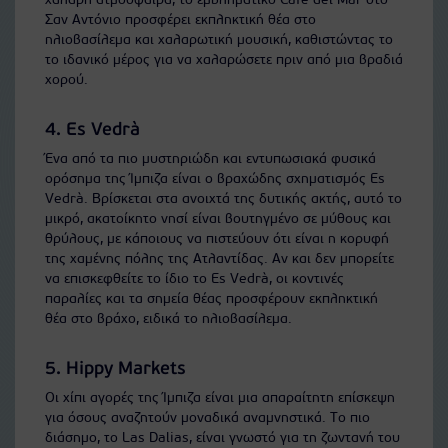
χαλαρή ατμόσφαιρα, το εμβληματικό Café del Mar στο
Σαν Αντόνιο προσφέρει εκπληκτική θέα στο
ηλιοβασίλεμα και χαλαρωτική μουσική, καθιστώντας το
το ιδανικό μέρος για να χαλαρώσετε πριν από μια βραδιά
χορού.
4. Es Vedrà
Ένα από τα πιο μυστηριώδη και εντυπωσιακά φυσικά
ορόσημα της Ίμπιζα είναι ο βραχώδης σχηματισμός Es
Vedrà. Βρίσκεται στα ανοιχτά της δυτικής ακτής, αυτό το
μικρό, ακατοίκητο νησί είναι βουτηγμένο σε μύθους και
θρύλους, με κάποιους να πιστεύουν ότι είναι η κορυφή
της χαμένης πόλης της Ατλαντίδας. Αν και δεν μπορείτε
να επισκεφθείτε το ίδιο το Es Vedrà, οι κοντινές
παραλίες και τα σημεία θέας προσφέρουν εκπληκτική
θέα στο βράχο, ειδικά το ηλιοβασίλεμα.
5. Hippy Markets
Οι χίπι αγορές της Ίμπιζα είναι μια απαραίτητη επίσκεψη
για όσους αναζητούν μοναδικά αναμνηστικά. Το πιο
διάσημο, το Las Dalias, είναι γνωστό για τη ζωντανή του