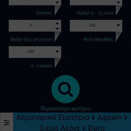
Ενήλικες
Παιδιά (2 - 11 ετών)
Βρέφη (έως 24 μηνών)
Μόνο Απευθείας
+/- 3 ημέρες
Περισσότερα κριτήρια
Αεροπορικά Εισιτήρια
Αφρική
Σιέρα Λεόνε
Daru