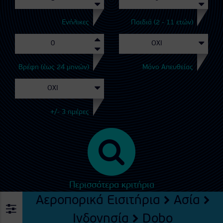
Ενήλικες
Παιδιά (2 - 11 ετών)
Βρέφη (έως 24 μηνών)
Μόνο Απευθείας
+/- 3 ημέρες
Περισσότερα κριτήρια
Αεροπορικά Εισιτήρια
Ασία
Ινδονησία
Dobo