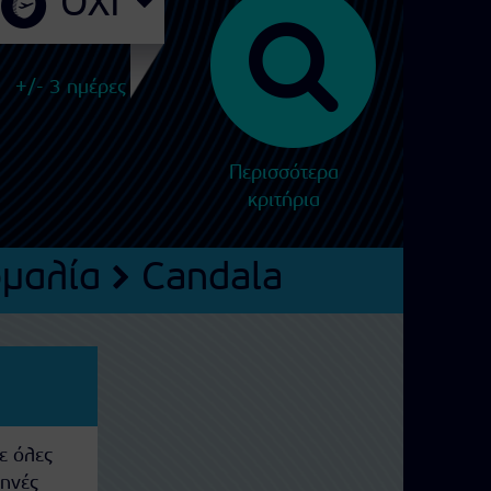
+/- 3 ημέρες
Περισσότερα
κριτήρια
μαλία
Candala
ε όλες
θηνές