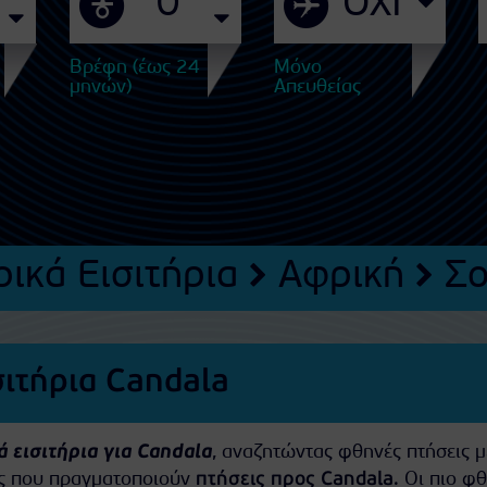
Βρέφη (έως 24
Μόνο
μηνών)
Απευθείας
ικά Εισιτήρια
Αφρική
Σο
σιτήρια Candala
 εισιτήρια για Candala
, αναζητώντας φθηνές πτήσεις μ
ίες που πραγματοποιούν
πτήσεις προς Candala
. Οι πιο φ