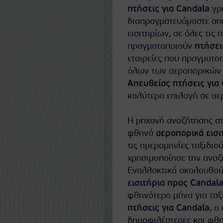
πτήσεις για Candala
γρή
διαπραγματευόμαστε απευ
εισιτηρίων, σε όλες τις 
πραγματοποιούν
πτήσει
εταιρείες που πραγματο
όλων των αεροπορικών ε
Απευθείας πτήσεις για
καλύτερη επιλογή σε αερ
Η μηχανή αναζήτησης στ
φθηνά
αεροπορικά εισι
τις ημερομηνίες ταξιδιού
χρησιμοποίησε την αναζή
Εναλλακτικά ακολουθούν
εισιτήρια προς Candal
φθηνότερο μήνα για ταξ
πτήσεις για Candala
, ο
δημοφιλέστερες και φθ