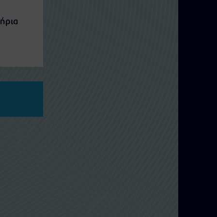
τήρια