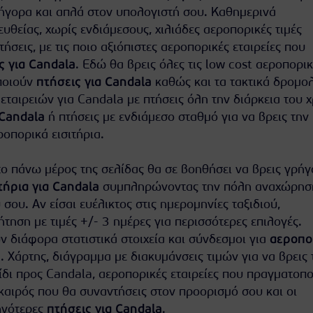
γορα και απλά στον υπολογιστή σου. Καθημερινά
θείας, χωρίς ενδιάμεσους, χιλιάδες αεροπορικές τιμές
πτήσεις, με τις ποιο αξιόπιστες αεροπορικές εταιρείες που
ς για Candala
. Εδώ θα βρεις όλες τις low cost αεροπορικ
ποιούν
πτήσεις για Candala
καθώς και τα τακτικά δρομο
ταιρειών για Candala με πτήσεις όλη την διάρκεια του 
 Candala
ή πτήσεις με ενδιάμεσο σταθμό για να βρεις την
οπορικά εισιτήρια.
ο πάνω μέρος της σελίδας θα σε βοηθήσει να βρεις γρήγ
τήρια για Candala
συμπληρώνοντας την πόλη αναχώρηση
 σου. Αν είσαι ευέλικτος στις ημερομηνίες ταξιδιού,
τηση με τιμές +/- 3 ημέρες για περισσότερες επιλογές.
 διάφορα στατιστικά στοιχεία και σύνδεσμοι για
αεροπο
a
. Χάρτης, διάγραμμα με διακυμάνσεις τιμών για να βρεις 
ίδι προς Candala, αεροπορικές εταιρείες που πραγματοπ
 καιρός που θα συναντήσεις στον προορισμό σου και οι
ηνότερες
πτήσεις για Candala
.