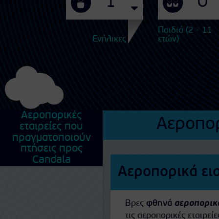
Παιδιά (2 - 11
Ενήλικες
ετών)
Αεροπορικές
Αεροπορ
εταιρείες που
πραγματοποιούν
πτήσεις προς
Candala
Αεροπορικά ει
Βρες
φθηνά
αεροπορικά
τις αεροπορικές εταιρε