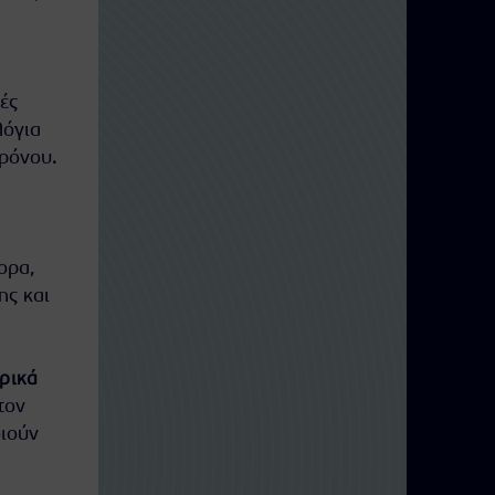
ές
λόγια
χρόνου.
ορα,
ς και
ρικά
τον
οιούν