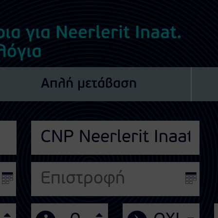
ια για Neerlerit Inaat.
λόγια
Απλή μετάβαση