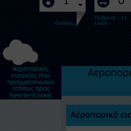
Παιδιά (2 - 11
Ενήλικες
ετών)
Αεροπορικές
Αεροπορι
εταιρείες που
πραγματοποιούν
πτήσεις προς
Neerlerit Inaat
Αεροπορικά εισ