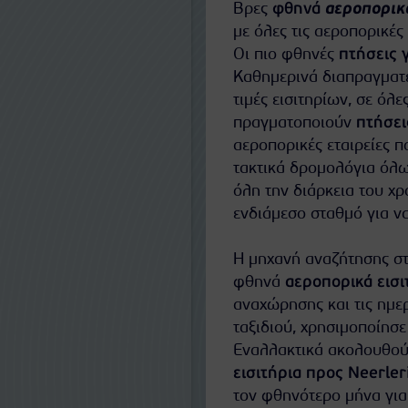
Βρες
φθηνά
αεροπορικά
με όλες τις αεροπορικέ
Οι πιο φθηνές
πτήσεις γ
Καθημερινά διαπραγματε
τιμές εισιτηρίων, σε όλε
πραγματοποιούν
πτήσει
αεροπορικές εταιρείες 
τακτικά δρομολόγια όλω
όλη την διάρκεια του χ
ενδιάμεσο σταθμό για να
Η μηχανή αναζήτησης στ
φθηνά
αεροπορικά εισιτ
αναχώρησης και τις ημερ
ταξιδιού, χρησιμοποίησε
Εναλλακτικά ακολουθούν
εισιτήρια προς Neerleri
τον φθηνότερο μήνα για 