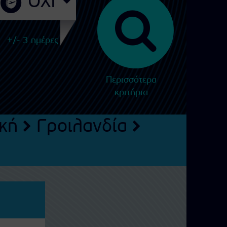
+/- 3 ημέρες
Περισσότερα
κριτήρια
κή
Γροιλανδία