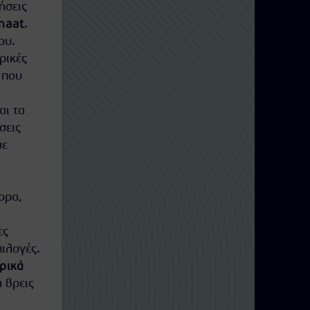
ήσεις
Inaat
.
ου.
ρικές
ς που
αι τα
σεις
με
ορα,
ες
πιλογές.
ρικά
 βρεις