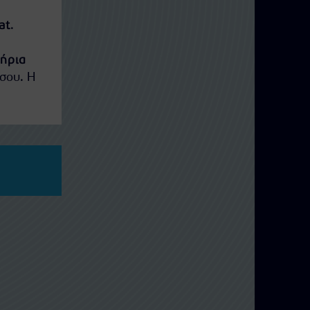
at
.
τήρια
σου. Η