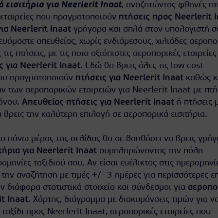
 εισιτήρια για Neerlerit Inaat
, αναζητώντας φθηνές πτ
ς εταιρείες που πραγματοποιούν
πτήσεις προς Neerlerit 
ια Neerlerit Inaat
γρήγορα και απλά στον υπολογιστή σ
υόμαστε απευθείας, χωρίς ενδιάμεσους, χιλιάδες αεροπο
ς τις πτήσεις, με τις ποιο αξιόπιστες αεροπορικές εταιρείε
ς για Neerlerit Inaat
. Εδώ θα βρεις όλες τις low cost
που πραγματοποιούν
πτήσεις για Neerlerit Inaat
καθώς κ
ν των αεροπορικών εταιρειών για Neerlerit Inaat με πτή
ρόνου.
Απευθείας πτήσεις για Neerlerit Inaat
ή πτήσεις 
 βρεις την καλύτερη επιλογή σε αεροπορικά εισιτήρια.
ο πάνω μέρος της σελίδας θα σε βοηθήσει να βρεις γρήγ
ήρια για Neerlerit Inaat
συμπληρώνοντας την πόλη
ομηνίες ταξιδιού σου. Αν είσαι ευέλικτος στις ημερομηνί
 την αναζήτηση με τιμές +/- 3 ημέρες για περισσότερες ε
 διάφορα στατιστικά στοιχεία και σύνδεσμοι για
αεροπο
t Inaat
. Χάρτης, διάγραμμα με διακυμάνσεις τιμών για να
ταξίδι προς Neerlerit Inaat, αεροπορικές εταιρείες που