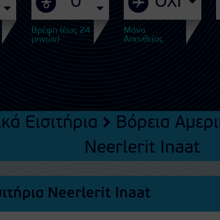
Βρέφη (έως 24
Μόνο
μηνών)
Απευθείας
κά Εισιτήρια
Βόρεια Αμερι
Neerlerit Inaat
ιτήρια Neerlerit Inaat