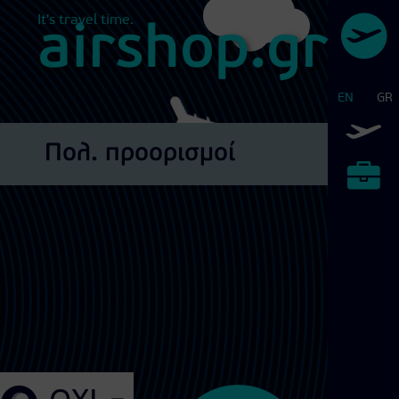
It's travel time.
airshop.gr
EN
GR
Αεροπορικά Εισιτήρια
Πολ. προορισμοί
Διεθνείς Εκθέσεις