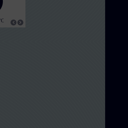
34°C
36
°C
17°C