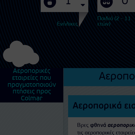
Παιδιά (2 - 11
Ενήλικες
ετών)
Αεροπορικές
Αεροπο
εταιρείες που
πραγματοποιούν
πτήσεις προς
Colmar
Αεροπορικά ει
Βρες
φθηνά
αεροπορικά
τις αεροπορικές εταιρε