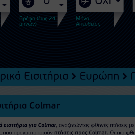
Βρέφη (έως 24
Μόνο
μηνών)
Απευθείας
ρικά Εισιτήρια
Ευρώπη
σιτήρια Colmar
 εισιτήρια για Colmar
, αναζητώντας φθηνές πτήσεις με
ίες που πραγματοποιούν
πτήσεις προς Colmar
. Οι πιο φθ