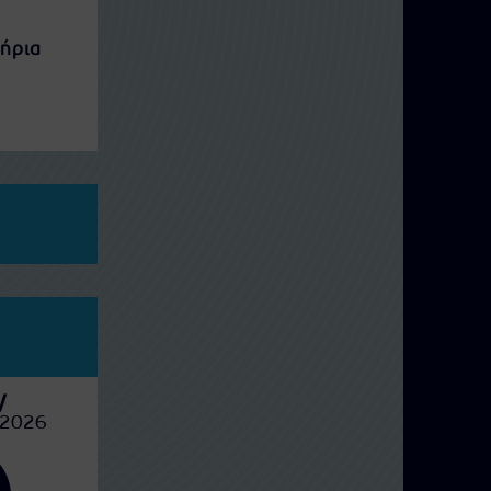
τήρια
y
Wednesday
Th
 2026
12 Αυγούστου 2026
13 Αυγ