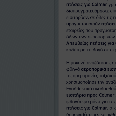
πτήσεις για Colmar
γρή
διαπραγματευόμαστε απευ
εισιτηρίων, σε όλες τις 
πραγματοποιούν
πτήσει
εταιρείες που πραγματο
όλων των αεροπορικών ε
Απευθείας πτήσεις για
καλύτερη επιλογή σε αερ
Η μηχανή αναζήτησης στ
φθηνά
αεροπορικά εισι
τις ημερομηνίες ταξιδιού
χρησιμοποίησε την αναζή
Εναλλακτικά ακολουθούν
εισιτήρια προς Colmar
φθηνότερο μήνα για ταξ
πτήσεις για Colmar
, ο 
δημοφιλέστερες και φθ