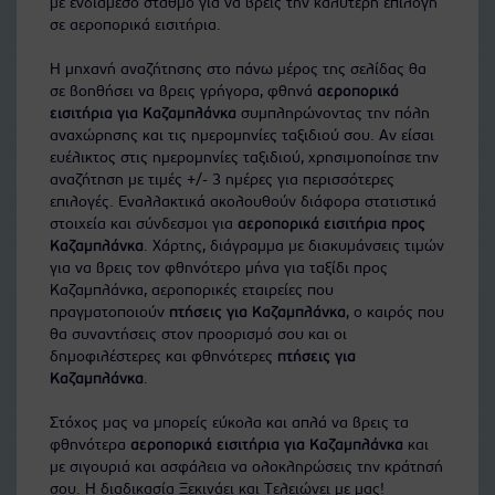
με ενδιάμεσο σταθμό για να βρεις την καλύτερη επιλογή
σε αεροπορικά εισιτήρια.
Η μηχανή αναζήτησης στο πάνω μέρος της σελίδας θα
σε βοηθήσει να βρεις γρήγορα, φθηνά
αεροπορικά
εισιτήρια για Καζαμπλάνκα
συμπληρώνοντας την πόλη
αναχώρησης και τις ημερομηνίες ταξιδιού σου. Αν είσαι
ευέλικτος στις ημερομηνίες ταξιδιού, χρησιμοποίησε την
αναζήτηση με τιμές +/- 3 ημέρες για περισσότερες
επιλογές. Εναλλακτικά ακολουθούν διάφορα στατιστικά
στοιχεία και σύνδεσμοι για
αεροπορικά εισιτήρια προς
Καζαμπλάνκα
. Χάρτης, διάγραμμα με διακυμάνσεις τιμών
για να βρεις τον φθηνότερο μήνα για ταξίδι προς
Καζαμπλάνκα, αεροπορικές εταιρείες που
πραγματοποιούν
πτήσεις για Καζαμπλάνκα
, ο καιρός που
θα συναντήσεις στον προορισμό σου και οι
δημοφιλέστερες και φθηνότερες
πτήσεις για
Καζαμπλάνκα
.
Στόχος μας να μπορείς εύκολα και απλά να βρεις τα
φθηνότερα
αεροπορικά εισιτήρια για Καζαμπλάνκα
και
με σιγουριά και ασφάλεια να ολοκληρώσεις την κράτησή
σου. Η διαδικασία Ξεκινάει και Τελειώνει με μας!