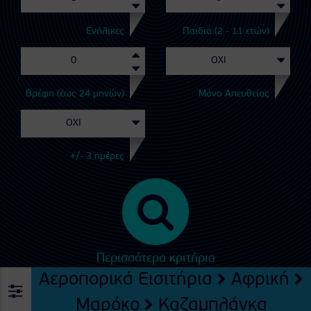
Ενήλικες
Παιδιά (2 - 11 ετών)
Βρέφη (έως 24 μηνών)
Μόνο Απευθείας
+/- 3 ημέρες
Περισσότερα κριτήρια
Αεροπορικά Εισιτήρια
Αφρική
Μαρόκο
Καζαμπλάνκα