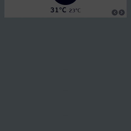
31°C
23°C