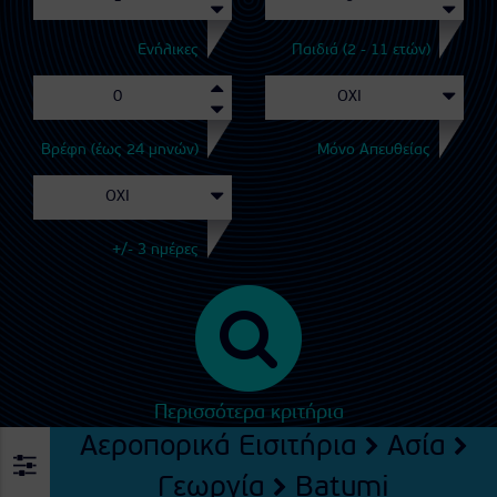
Ενήλικες
Παιδιά (2 - 11 ετών)
Βρέφη (έως 24 μηνών)
Μόνο Απευθείας
+/- 3 ημέρες
Περισσότερα κριτήρια
Αεροπορικά Εισιτήρια
Ασία
Γεωργία
Batumi