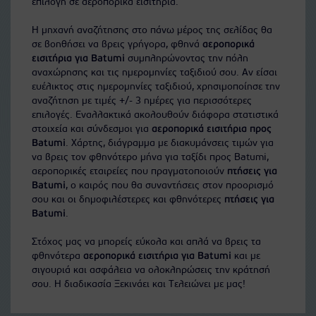
επιλογή σε αεροπορικά εισιτήρια.
Η μηχανή αναζήτησης στο πάνω μέρος της σελίδας θα
σε βοηθήσει να βρεις γρήγορα, φθηνά
αεροπορικά
εισιτήρια για Batumi
συμπληρώνοντας την πόλη
αναχώρησης και τις ημερομηνίες ταξιδιού σου. Αν είσαι
ευέλικτος στις ημερομηνίες ταξιδιού, χρησιμοποίησε την
αναζήτηση με τιμές +/- 3 ημέρες για περισσότερες
επιλογές. Εναλλακτικά ακολουθούν διάφορα στατιστικά
στοιχεία και σύνδεσμοι για
αεροπορικά εισιτήρια προς
Batumi
. Χάρτης, διάγραμμα με διακυμάνσεις τιμών για
να βρεις τον φθηνότερο μήνα για ταξίδι προς Batumi,
αεροπορικές εταιρείες που πραγματοποιούν
πτήσεις για
Batumi
, ο καιρός που θα συναντήσεις στον προορισμό
σου και οι δημοφιλέστερες και φθηνότερες
πτήσεις για
Batumi
.
Στόχος μας να μπορείς εύκολα και απλά να βρεις τα
φθηνότερα
αεροπορικά εισιτήρια για Batumi
και με
σιγουριά και ασφάλεια να ολοκληρώσεις την κράτησή
σου. Η διαδικασία Ξεκινάει και Τελειώνει με μας!