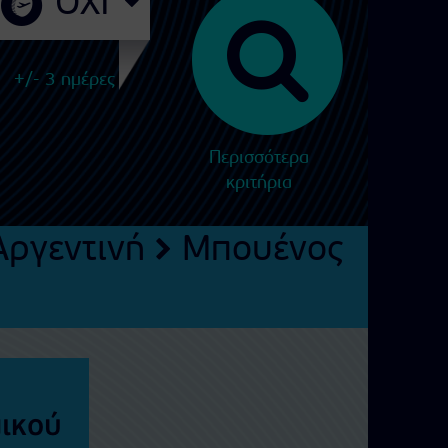
+/- 3 ημέρες
Περισσότερα
κριτήρια
Αργεντινή
Μπουένος
μικού