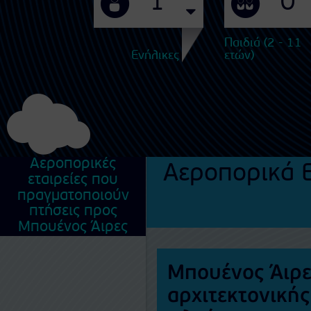
Παιδιά (2 - 11
Ενήλικες
ετών)
Αεροπορικές
Αεροπορικά Ε
εταιρείες που
πραγματοποιούν
πτήσεις προς
Μπουένος Άιρες
Μπουένος Άιρες
αρχιτεκτονική