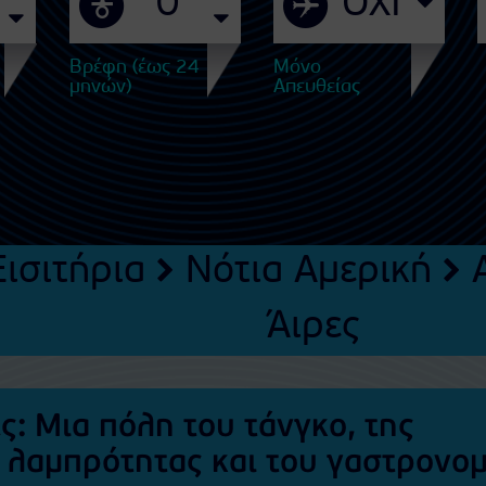
Βρέφη (έως 24
Μόνο
μηνών)
Απευθείας
ισιτήρια
Νότια Αμερική
Άιρες
: Μια πόλη του τάνγκο, της
ς λαμπρότητας και του γαστρονο