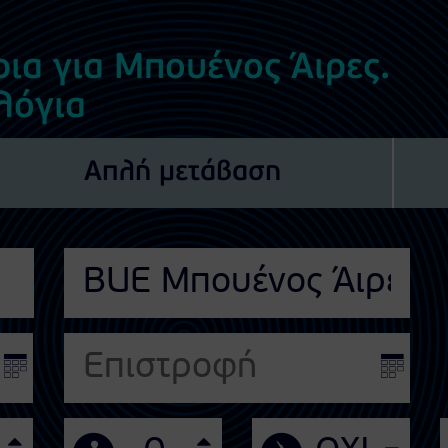
ρια για Μπουένος Άιρες.
λόγια
Απλή μετάβαση