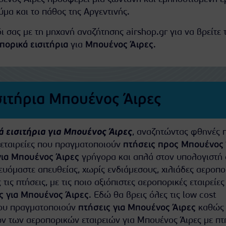
ύμα και το πάθος της Αργεντινής.
ι σας με τη μηχανή αναζήτησης airshop.gr για να βρείτε τ
πορικά εισιτήρια
για
Μπουένος Άιρες
.
σιτήρια Μπουένος Άιρες
 εισιτήρια για Μπουένος Άιρες
, αναζητώντας φθηνές π
ς εταιρείες που πραγματοποιούν
πτήσεις προς Μπουένος 
για Μπουένος Άιρες
γρήγορα και απλά στον υπολογιστή 
υόμαστε απευθείας, χωρίς ενδιάμεσους, χιλιάδες αεροπο
ς τις πτήσεις, με τις ποιο αξιόπιστες αεροπορικές εταιρείε
ς για Μπουένος Άιρες
. Εδώ θα βρεις όλες τις low cost
που πραγματοποιούν
πτήσεις για Μπουένος Άιρες
καθώς 
ν των αεροπορικών εταιρειών για Μπουένος Άιρες με πτ