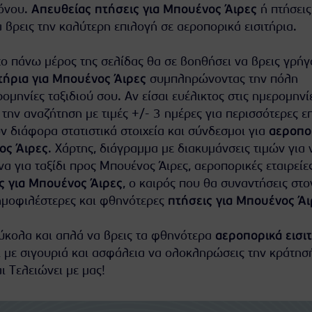
ρόνου.
Απευθείας πτήσεις για Μπουένος Άιρες
ή πτήσεις
 βρεις την καλύτερη επιλογή σε αεροπορικά εισιτήρια.
ο πάνω μέρος της σελίδας θα σε βοηθήσει να βρεις γρήγ
τήρια για Μπουένος Άιρες
συμπληρώνοντας την πόλη
ομηνίες ταξιδιού σου. Αν είσαι ευέλικτος στις ημερομηνί
 την αναζήτηση με τιμές +/- 3 ημέρες για περισσότερες ε
 διάφορα στατιστικά στοιχεία και σύνδεσμοι για
αεροπο
ος Άιρες
. Χάρτης, διάγραμμα με διακυμάνσεις τιμών για 
α για ταξίδι προς Μπουένος Άιρες, αεροπορικές εταιρείε
ς για Μπουένος Άιρες
, ο καιρός που θα συναντήσεις στο
ημοφιλέστερες και φθηνότερες
πτήσεις για Μπουένος Άι
εύκολα και απλά να βρεις τα φθηνότερα
αεροπορικά εισι
 με σιγουριά και ασφάλεια να ολοκληρώσεις την κράτησ
ι Τελειώνει με μας!