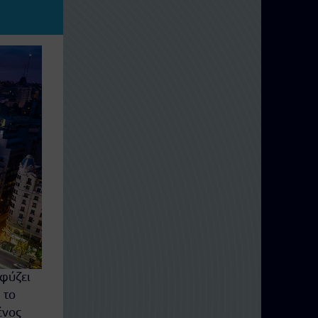
σφύζει
 το
ένος