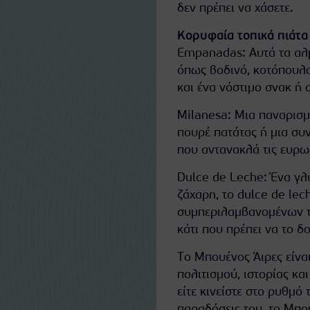
δεν πρέπει να χάσετε.
Κορυφαία τοπικά πιάτα 
Empanadas: Αυτά τα αλμ
όπως βοδινό, κοτόπουλο 
και ένα νόστιμο σνακ ή 
Milanesa: Μια παναρισμ
πουρέ πατάτας ή μια συ
που αντανακλά τις ευρω
Dulce de Leche: Ένα γλ
ζάχαρη, το dulce de lec
συμπεριλαμβανομένων τω
κάτι που πρέπει να το δ
Το Μπουένος Άιρες είναι
πολιτισμού, ιστορίας κα
είτε κινείστε στο ρυθμό
παραδόσεις του, το Μπο