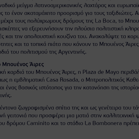
ναδικό μείγμα λατινοαμερικανικής λαχτάρας και ευρωπαϊ
ς το έναν ακαταμάχητο προορισμό για τους ταξιδιώτες. Α
 μέχρι τους πολύχρωμους δρόμους της La Boca, το Μπο
ισκέπτες να εξερευνήσουν την πλούσια πολιτιστική κληρ
ές και την απολαυστική κουζίνα του. Ανακαλύψτε τα κορ
ότητες και τα τοπικά πιάτα που κάνουν το Μπουένος Άιρες
ρδιά του πολιτισμού της Αργεντινής.
 Μπουένος Άιρες
ική καρδιά του Μπουένος Άιρες, η Plaza de Mayo περιβά
όπως η εμβληματική Casa Rosada, ο Μητροπολιτικός Καθε
ναι ένας βασικός ιστότοπος για την κατανόηση της ιστορία
ινής.
έντονα ζωγραφισμένα σπίτια της και ως γενέτειρα του τά
νή γειτονιά που προσφέρει μια ματιά στην καλλιτεχνική 
του δρόμου Caminito και το στάδιο La Bombonera πρέπει