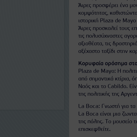
Άιρες προσφέρει ένα μο
κομψότητας, καθιστώντα
ιστορική Plaza de Mayo
Άιρες προσκαλεί τους επ
τις πολυσύχναστες αγορ
αξιοθέατα, τις δραστηρι
αξέχαστο ταξίδι στην κα
Κορυφαία ορόσημα στο
Plaza de Mayo: Η πολιτ
από σημαντικά κτίρια, 
Ναός και το Cabildo. Εί
της πολιτικής της Αργεντ
La Boca: Γνωστή για τα 
La Boca είναι μια ζωντα
της πόλης. Το μουσείο 
επισκεφθείτε.