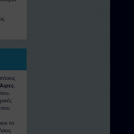
ις
τήσεις
Άιρες
.
σου.
ρικές
ς που
και τα
ήσεις