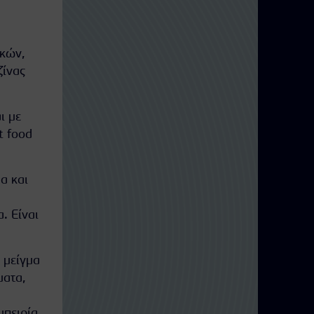
ικών,
ζίνας
ι με
t food
α και
. Είναι
 μείγμα
ματα,
μπειρία