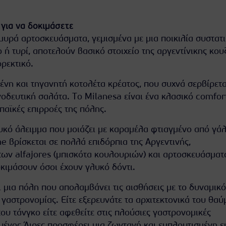
για να δοκιμάσετε
υρά αρτοσκευάσματα, γεμισμένα με μια ποικιλία συστατ
ή τυρί, αποτελούν βασικό στοιχείο της αργεντίνικης κου
ορεκτικό.
ένη και τηγανητή κοτολέτα κρέατος, που συχνά σερβίρετα
νοδευτική σαλάτα. Το Milanesa είναι ένα κλασικό comfor
παϊκές επιρροές της πόλης.
υκό άλειμμα που μοιάζει με καραμέλα φτιαγμένο από γάλ
he βρίσκεται σε πολλά επιδόρπια της Αργεντινής,
ν alfajores (μπισκότα κουλουριών) και αρτοσκευάσματα
οκιμάσουν όσοι έχουν γλυκό δόντι.
 μια πόλη που απολαμβάνει τις αισθήσεις με το δυναμικό
ι γαστρονομίας. Είτε εξερευνάτε τα αρχιτεκτονικά του θαύ
 του τάνγκο είτε αφεθείτε στις πλούσιες γαστρονομικές
υένος Άιρες προσφέρει μια ζωντανή και εμπλουτισμένη ε