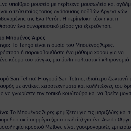
Ένα υπαίθριο μουσείο με περίτεχνα μαυσωλεία και αγάλμ
ίναι ο τελευταίος τόπος ανάπαυσης πολλών Αργεντινών
βανομένης της Eva Perón. Η περίπλοκη τέχνη και η
θιστούν ένα συναρπαστικό μέρος για εξερεύνηση.
το Μπουένος Άιρες
ngo: Το Tango είναι η ουσία του Μπουένος Άιρες.
ράσταση ή παρακολουθήστε ένα μάθημα χορού για να
ένο κόσμο του τάνγκο, μια άυλη πολιτιστική κληρονομιά 
γορά San Telmo: Η αγορά San Telmo, ιδιαίτερα ζωντανή τ
σαυρός με αντίκες, χειροτεχνήματα και καλλιτέχνες του δ
για να γνωρίσετε την τοπική κουλτούρα και να βρείτε μον
ίνα: Το Μπουένος Άιρες φημίζεται για τις μπριζόλες και 
παραδοσιακή παρρίγια (ψητοπωλείο) για ένα Asado (Αργε
γματοληψία κρασιού Malbec είναι γαστρονομικές εμπειρίε