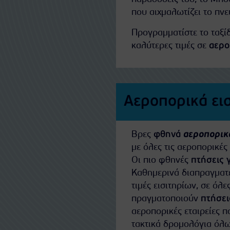
που αιχμαλωτίζει το πνε
Προγραμματίστε το ταξίδ
καλύτερες τιμές σε
αερο
Αεροπορικά ει
Βρες
φθηνά
αεροπορικά
με όλες τις αεροπορικέ
Οι πιο φθηνές
πτήσεις 
Καθημερινά διαπραγματε
τιμές εισιτηρίων, σε όλε
πραγματοποιούν
πτήσει
αεροπορικές εταιρείες 
τακτικά δρομολόγια όλω