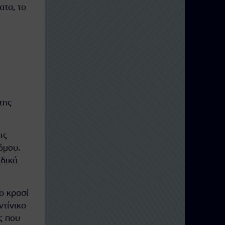
ατα, το
της
ις
ρόμου.
αδικά
το κρασί
ντίνικο
ς που