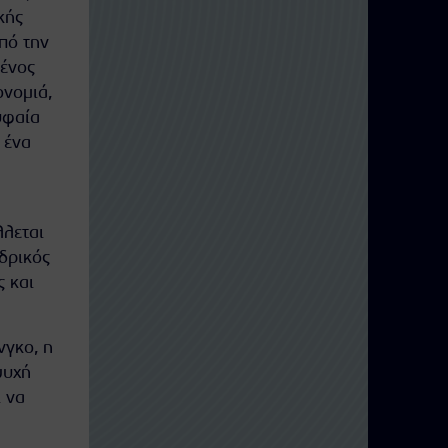
κής
πό την
υένος
ονομιά,
υφαία
 ένα
λλεται
δρικός
ς και
νγκο, η
ψυχή
 να