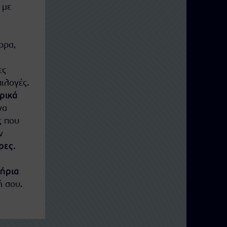
 με
ορα,
ες
πιλογές.
ρικά
να
ς που
ν
ρες
.
τήρια
ή σου.