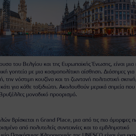
ουσα του Βελγίου και της Ευρωπαϊκής Ένωσης, είναι μια
ική γοητεία με μια κοσμοπολίτικη αίσθηση. Διάσημες για
ή, την νόστιμη κουζίνα και τη ζωντανή πολιτιστική σκηνή,
άτι για κάθε ταξιδιώτη. Ακολουθούν μερικά σημεία που
ς Βρυξέλλες μοναδικό προορισμό.
ών βρίσκεται η Grand Place, μια από τις πιο όμορφες π
ισμένο από πολυτελείς συντεχνίες και το εμβληματικό
μείο Παγκόσμιας Κληρονομιάς της UNESCO είναι ένα εκπ