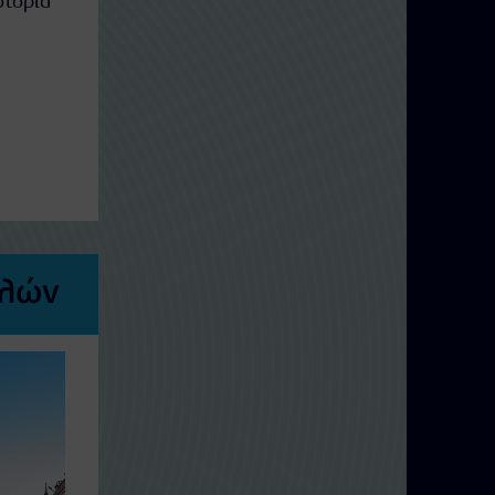
στορία
λλών