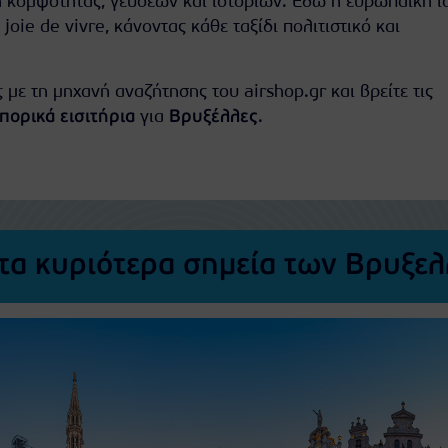
η κομψότητας, γεύσεων και ιστοριών. Εδώ η ευρωπαϊκή ι
oie de vivre, κάνοντας κάθε ταξίδι πολιτιστικό και
 με τη μηχανή αναζήτησης του airshop.gr και βρείτε τις
πορικά εισιτήρια
για
Βρυξέλλες
.
τα κυριότερα σημεία των Βρυξε