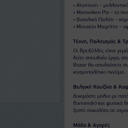
• Atomium – μελλοντικό
• Manneken Pis – το πιο
• Βασιλικό Παλάτι – κομ
• Μουσείο Magritte – α
Τέχνη, Πολιτισμός & 
Οι Βρυξέλλες είναι γεμά
δείτε σπουδαία έργα, σ
Bozar θα απολαύσετε συ
κοσμοπολίτικο πνεύμα.
Βελγική Κουζίνα & Κα
Δοκιμάστε μύδια με πατ
flamande) και φυσικά β
ζεστή σοκολάτα σε ατμο
Μόδα & Αγορές