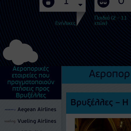
Παιδιά (2 - 11
Ενήλικες
ετών)
Αεροπορικές
Αεροπορι
εταιρείες που
πραγματοποιούν
πτήσεις προς
Βρυξέλλες
Βρυξέλλες – 
Aegean Airlines
Vueling Airlines