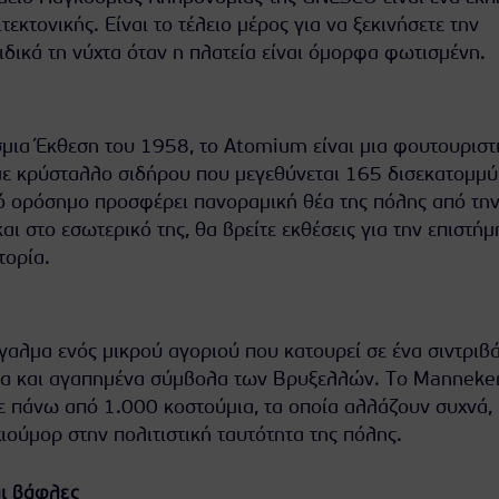
εκτονικής. Είναι το τέλειο μέρος για να ξεκινήσετε την
ιδικά τη νύχτα όταν η πλατεία είναι όμορφα φωτισμένη.
σμια Έκθεση του 1958, το Atomium είναι μια φουτουριστ
με κρύσταλλο σιδήρου που μεγεθύνεται 165 δισεκατομμύ
ό ορόσημο προσφέρει πανοραμική θέα της πόλης από τη
ι στο εσωτερικό της, θα βρείτε εκθέσεις για την επιστήμη
τορία.
γαλμα ενός μικρού αγοριού που κατουρεί σε ένα σιντριβά
ρφα και αγαπημένα σύμβολα των Βρυξελλών. Το Manneke
με πάνω από 1.000 κοστούμια, τα οποία αλλάζουν συχνά,
ιούμορ στην πολιτιστική ταυτότητα της πόλης.
αι βάφλες