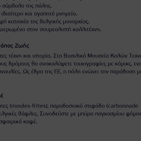
 σύμβολο της πόλης.
 ιδιαίτερο και αγαπητό μνημείο.
ψή κατοικία της βελγικής μοναρχίας.
φιερωμένο στον σουρεαλιστή καλλιτέχνη.
Τρόπος Ζωής
τες τέχνη και ιστορία. Στα Βασιλικά Μουσεία Καλών Τεχ
τους δρόμους θα ανακαλύψετε τοιχογραφίες με κόμικς, εν
ναυλίες. Ως έδρα της ΕΕ, η πόλη ενώνει την παράδοση μ
φέ
άτες (moules-frites), παραδοσιακό στιφάδο (carbonnade
ελγικές βάφλες. Συνοδεύστε με μπύρα παγκοσμίου φήμη
σφαιρικά καφέ.