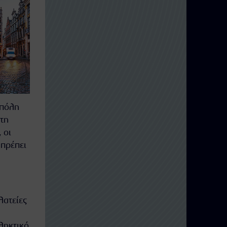
 πόλη
 τη
 οι
 πρέπει
λατείες
ληκτικό