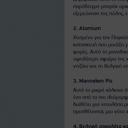
παράδειγμα μπαρόκ αρχιτ
εξερεύνηση της πόλης, ε
2. Atomium
Χτισμένο για την Παγκό
κατασκευή που μοιάζει 
φορές. Αυτό το μοναδικ
υψηλότερη σφαίρα της κα
ντιζάιν και τη βελγική ισ
3. Manneken Pis
Αυτό το μικρό χάλκινο ά
ένα από τα πιο ιδιόμο
διαθέτει μια ντουλάπα 
προσθέτοντας μια νότα χ
4. Βελγική σοκολάτα κ