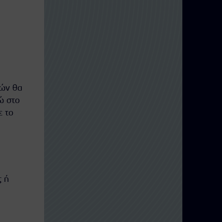
νών θα
ώ στο
ε το
ς ή