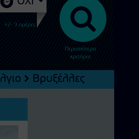
+/- 3 ημέρες
Περισσότερα
κριτήρια
λγιο
Βρυξέλλες