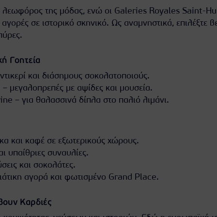
η λεωφόρος της μόδας, ενώ οι Galeries Royales Saint-Hu
αγορές σε ιστορικό σκηνικό. Ως αναμνηστικά, επιλέξτε β
πύρες.
κή Γοητεία
αντικερί και διάσημους σοκολατοποιούς.
 – μεγαλοπρεπές με αψίδες και μουσεία.
ine – για θαλασσινά δίπλα στο παλιό λιμάνι.
ρκα και καφέ σε εξωτερικούς χώρους.
αι υπαίθριες συναυλίες.
σεις και σοκολάτες.
νιάτικη αγορά και φωτισμένο Grand Place.
έβουν Καρδιές