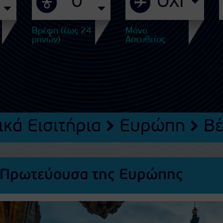
Βρέφη (έως 24
Μόνο
μηνών)
Απευθείας
κά Εισιτήρια
Ευρώπη
Βέ
Η Πρωτεύουσα της Ευρώπης