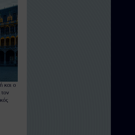
ή και ο
 τον
ικός