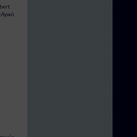
bert
ελγική