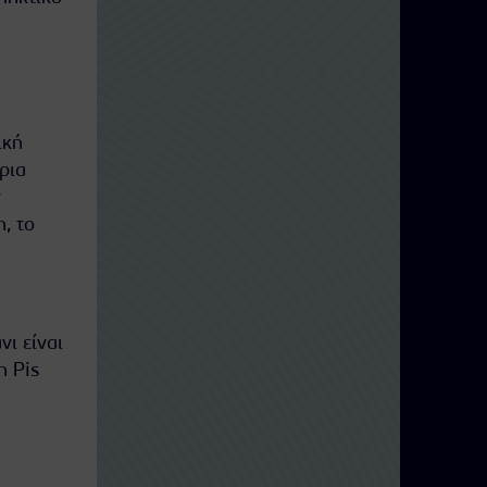
ική
ρια
ν
, το
νι είναι
n Pis