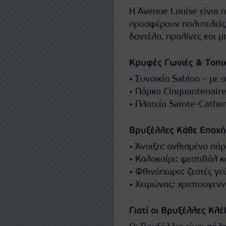
Η Avenue Louise είναι 
προσφέρουν πολυτελείς 
δαντέλα, πραλίνες και μ
Κρυφές Γωνιές & Τοπι
• Συνοικία Sablon – με 
• Πάρκο Cinquantenaire
• Πλατεία Sainte-Cather
Βρυξέλλες Κάθε Εποχή
• Άνοιξη: ανθισμένα πά
• Καλοκαίρι: φεστιβάλ κ
• Φθινόπωρο: ζεστές γεύ
• Χειμώνας: χριστουγεν
Γιατί οι Βρυξέλλες Κλ