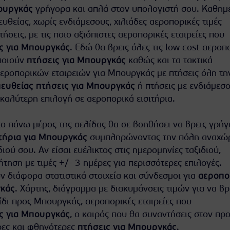
ουργκάς
γρήγορα και απλά στον υπολογιστή σου. Καθημ
θείας, χωρίς ενδιάμεσους, χιλιάδες αεροπορικές τιμές
πτήσεις, με τις ποιο αξιόπιστες αεροπορικές εταιρείες που
ς για Μπουργκάς
. Εδώ θα βρεις όλες τις low cost αεροπ
ποιούν
πτήσεις για Μπουργκάς
καθώς και τα τακτικά
ροπορικών εταιρειών για Μπουργκάς με πτήσεις όλη τη
ευθείας πτήσεις για Μπουργκάς
ή πτήσεις με ενδιάμεσ
 καλύτερη επιλογή σε αεροπορικά εισιτήρια.
ο πάνω μέρος της σελίδας θα σε βοηθήσει να βρεις γρήγ
τήρια για Μπουργκάς
συμπληρώνοντας την πόλη αναχώ
διού σου. Αν είσαι ευέλικτος στις ημερομηνίες ταξιδιού,
τηση με τιμές +/- 3 ημέρες για περισσότερες επιλογές.
 διάφορα στατιστικά στοιχεία και σύνδεσμοι για
αεροπο
γκάς
. Χάρτης, διάγραμμα με διακυμάνσεις τιμών για να βρ
ίδι προς Μπουργκάς, αεροπορικές εταιρείες που
ς για Μπουργκάς
, ο καιρός που θα συναντήσεις στον πρ
ρες και φθηνότερες
πτήσεις για Μπουργκάς
.