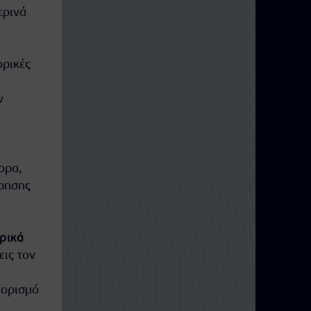
ερινά
ορικές
ν
ο
ορα,
ρησης
ρικά
εις τον
οορισμό