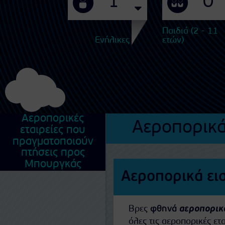
Παιδιά (2 - 11
Ενήλικες
ετών)
Αεροπορικές
Αεροπορικά
εταιρείες που
πραγματοποιούν
πτήσεις προς
Μπουργκάς
Αεροπορικά ει
Βρες
φθηνά
αεροπορικ
όλες τις αεροπορικές ε