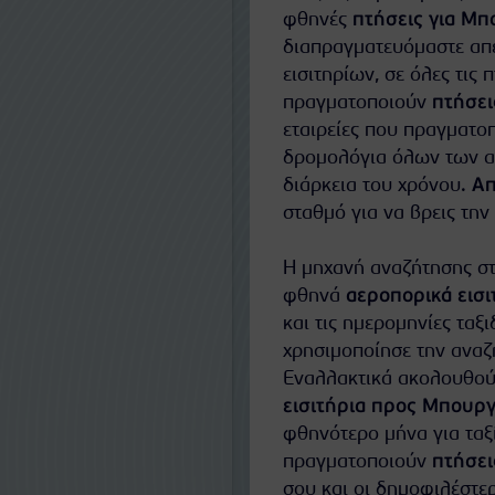
φθηνές
πτήσεις για Μπ
διαπραγματευόμαστε απευ
εισιτηρίων, σε όλες τις 
πραγματοποιούν
πτήσει
εταιρείες που πραγματο
δρομολόγια όλων των αε
διάρκεια του χρόνου.
Απ
σταθμό για να βρεις την
Η μηχανή αναζήτησης στ
φθηνά
αεροπορικά εισι
και τις ημερομηνίες ταξι
χρησιμοποίησε την αναζή
Εναλλακτικά ακολουθούν
εισιτήρια προς Μπουρ
φθηνότερο μήνα για ταξ
πραγματοποιούν
πτήσει
σου και οι δημοφιλέστε