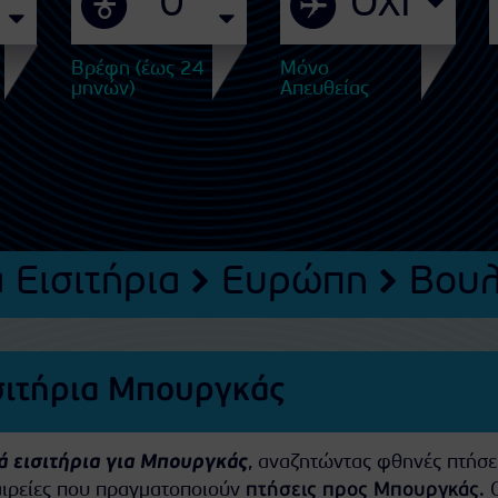
Βρέφη (έως 24
Μόνο
μηνών)
Απευθείας
 Εισιτήρια
Ευρώπη
Βουλ
σιτήρια Μπουργκάς
ά εισιτήρια για Μπουργκάς
, αναζητώντας φθηνές πτήσε
ταιρείες που πραγματοποιούν
πτήσεις προς Μπουργκάς
. 