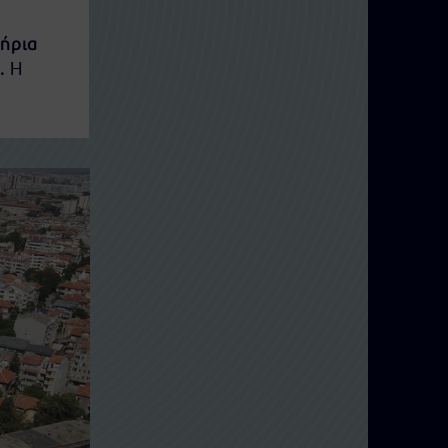
τήρια
. Η