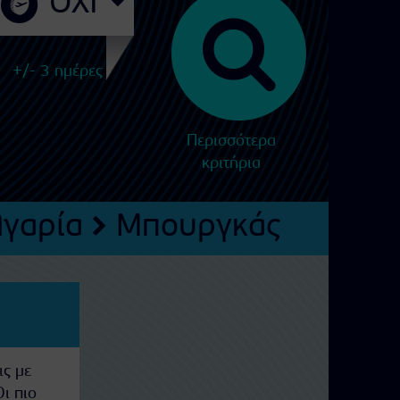
+/- 3 ημέρες
Περισσότερα
κριτήρια
γαρία
Μπουργκάς
ις με
Οι πιο