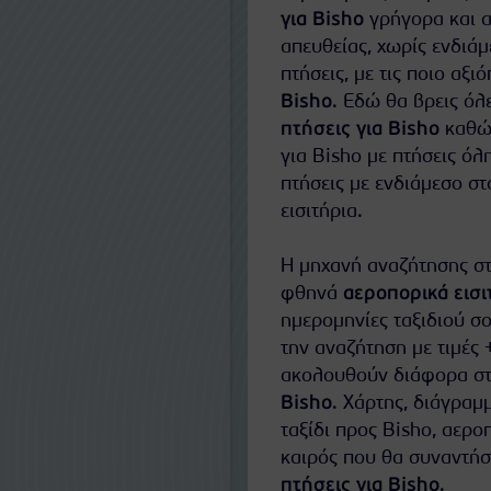
για Bisho
γρήγορα και α
απευθείας, χωρίς ενδιάμε
πτήσεις, με τις ποιο αξ
Bisho
. Εδώ θα βρεις όλ
πτήσεις για Bisho
καθώς
για Bisho με πτήσεις όλ
πτήσεις με ενδιάμεσο στ
εισιτήρια.
Η μηχανή αναζήτησης στ
φθηνά
αεροπορικά εισι
ημερομηνίες ταξιδιού σο
την αναζήτηση με τιμές 
ακολουθούν διάφορα στα
Bisho
. Χάρτης, διάγραμ
ταξίδι προς Bisho, αερ
καιρός που θα συναντήσ
πτήσεις για Bisho
.