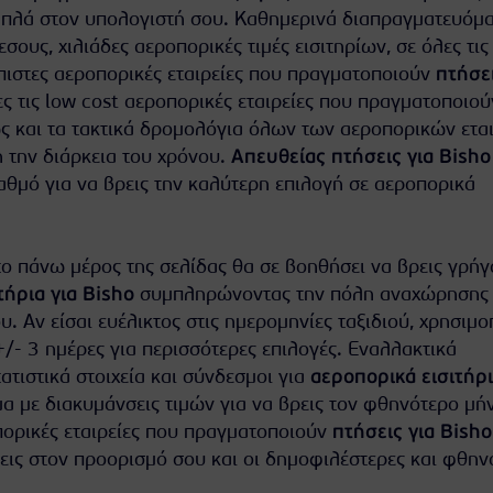
πλά στον υπολογιστή σου. Καθημερινά διαπραγματευόμ
σους, χιλιάδες αεροπορικές τιμές εισιτηρίων, σε όλες τις
ιόπιστες αεροπορικές εταιρείες που πραγματοποιούν
πτήσει
ες τις low cost αεροπορικές εταιρείες που πραγματοποιού
 και τα τακτικά δρομολόγια όλων των αεροπορικών ετα
η την διάρκεια του χρόνου.
Απευθείας πτήσεις για Bisho
αθμό για να βρεις την καλύτερη επιλογή σε αεροπορικά
ο πάνω μέρος της σελίδας θα σε βοηθήσει να βρεις γρήγ
τήρια για Bisho
συμπληρώνοντας την πόλη αναχώρησης κ
υ. Αν είσαι ευέλικτος στις ημερομηνίες ταξιδιού, χρησιμ
+/- 3 ημέρες για περισσότερες επιλογές. Εναλλακτικά
τιστικά στοιχεία και σύνδεσμοι για
αεροπορικά εισιτήρ
μα με διακυμάνσεις τιμών για να βρεις τον φθηνότερο μή
οπορικές εταιρείες που πραγματοποιούν
πτήσεις για Bisho
εις στον προορισμό σου και οι δημοφιλέστερες και φθην