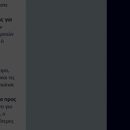
αστε
ς για
ν
ιρειών
ή
ορα,
αι τις
οποίησε
ια προς
να για
, ο
ότερες