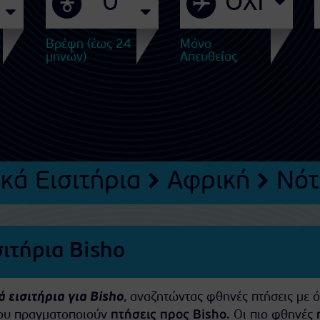
Βρέφη (έως 24
Μόνο
μηνών)
Απευθείας
κά Εισιτήρια
Αφρική
Νότ
ιτήρια Bisho
 εισιτήρια για Bisho
, αναζητώντας φθηνές πτήσεις με ό
που πραγματοποιούν
πτήσεις προς Bisho
. Οι πιο φθηνές