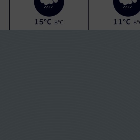
15°C
11°C
8°C
8°