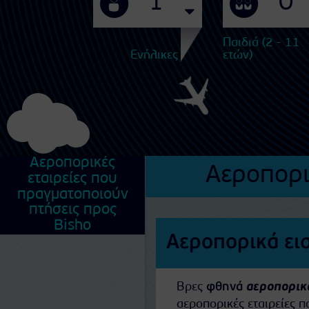
Παιδιά (2 - 11
Ενήλικες
ετών)
Αεροπορικές
Αεροπορι
εταιρείες που
πραγματοποιούν
πτήσεις προς
Bisho
Αεροπορικά εισ
Βρες
φθηνά
αεροπορικά
αεροπορικές εταιρείες 