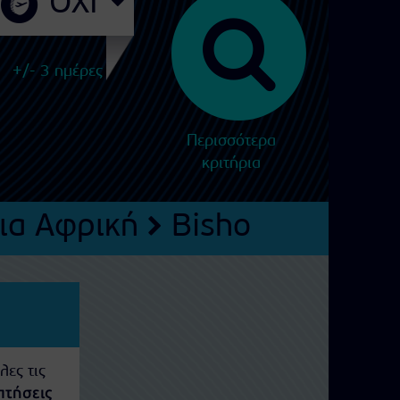
+/- 3 ημέρες
Περισσότερα
κριτήρια
ια Αφρική
Bisho
λες τις
πτήσεις