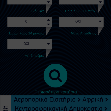
Ενήλικες
Παιδιά (2 - 11 ετών)
Βρέφη (έως 24 μηνών)
Μόνο Απευθείας
+/- 3 ημέρες
Περισσότερα κριτήρια
Αεροπορικά Εισιτήρια
Αφρική
Κεντροαφρικανική Δημοκρατία