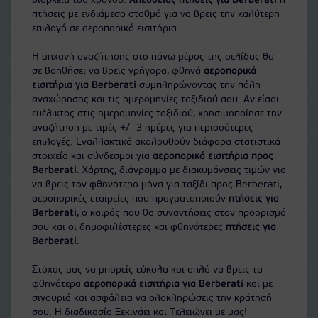
διάρκεια του χρόνου.
Απευθείας πτήσεις για Berberati
ή
πτήσεις με ενδιάμεσο σταθμό για να βρεις την καλύτερη
επιλογή σε αεροπορικά εισιτήρια.
Η μηχανή αναζήτησης στο πάνω μέρος της σελίδας θα
σε βοηθήσει να βρεις γρήγορα, φθηνά
αεροπορικά
εισιτήρια για Berberati
συμπληρώνοντας την πόλη
αναχώρησης και τις ημερομηνίες ταξιδιού σου. Αν είσαι
ευέλικτος στις ημερομηνίες ταξιδιού, χρησιμοποίησε την
αναζήτηση με τιμές +/- 3 ημέρες για περισσότερες
επιλογές. Εναλλακτικά ακολουθούν διάφορα στατιστικά
στοιχεία και σύνδεσμοι για
αεροπορικά εισιτήρια προς
Berberati
. Χάρτης, διάγραμμα με διακυμάνσεις τιμών για
να βρεις τον φθηνότερο μήνα για ταξίδι προς Berberati,
αεροπορικές εταιρείες που πραγματοποιούν
πτήσεις για
Berberati
, ο καιρός που θα συναντήσεις στον προορισμό
σου και οι δημοφιλέστερες και φθηνότερες
πτήσεις για
Berberati
.
Στόχος μας να μπορείς εύκολα και απλά να βρεις τα
φθηνότερα
αεροπορικά εισιτήρια για Berberati
και με
σιγουριά και ασφάλεια να ολοκληρώσεις την κράτησή
σου. Η διαδικασία Ξεκινάει και Τελειώνει με μας!