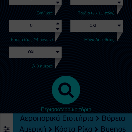
Ενήλικες
Παιδιά (2 - 11 ετών)
Βρέφη (έως 24 μηνών)
Μόνο Απευθείας
+/- 3 ημέρες
Περισσότερα κριτήρια
Αεροπορικά Εισιτήρια
Βόρεια
Αμερική
Κόστα Ρίκα
Buenos