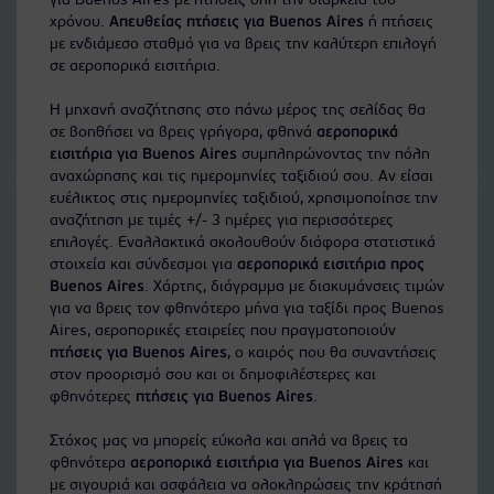
για Buenos Aires με πτήσεις όλη την διάρκεια του
χρόνου.
Απευθείας πτήσεις για Buenos Aires
ή πτήσεις
με ενδιάμεσο σταθμό για να βρεις την καλύτερη επιλογή
σε αεροπορικά εισιτήρια.
Η μηχανή αναζήτησης στο πάνω μέρος της σελίδας θα
σε βοηθήσει να βρεις γρήγορα, φθηνά
αεροπορικά
εισιτήρια για Buenos Aires
συμπληρώνοντας την πόλη
αναχώρησης και τις ημερομηνίες ταξιδιού σου. Αν είσαι
ευέλικτος στις ημερομηνίες ταξιδιού, χρησιμοποίησε την
αναζήτηση με τιμές +/- 3 ημέρες για περισσότερες
επιλογές. Εναλλακτικά ακολουθούν διάφορα στατιστικά
στοιχεία και σύνδεσμοι για
αεροπορικά εισιτήρια προς
Buenos Aires
. Χάρτης, διάγραμμα με διακυμάνσεις τιμών
για να βρεις τον φθηνότερο μήνα για ταξίδι προς Buenos
Aires, αεροπορικές εταιρείες που πραγματοποιούν
πτήσεις για Buenos Aires
, ο καιρός που θα συναντήσεις
στον προορισμό σου και οι δημοφιλέστερες και
φθηνότερες
πτήσεις για Buenos Aires
.
Στόχος μας να μπορείς εύκολα και απλά να βρεις τα
φθηνότερα
αεροπορικά εισιτήρια για Buenos Aires
και
με σιγουριά και ασφάλεια να ολοκληρώσεις την κράτησή